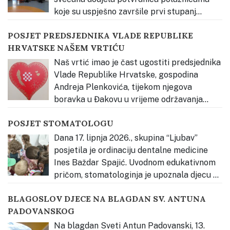
koje su uspješno završile prvi stupanj
stručnog usavršavanja Vjerski odgoj prema načelima
POSJET PREDSJEDNIKA VLADE REPUBLIKE
Montessori pedagogije – Kateheza Dobroga Pastira.
HRVATSKE NAŠEM VRTIĆU
Svečanost je otvorena glazbenim nastupom djece,
nakon čega je okupljene pozdravila s. Estera Radičević,
Naš vrtić imao je čast ugostiti predsjednika
predstavnica Osnivača Dječjeg
…
Vlade Republike Hrvatske, gospodina
Andreja Plenkovića, tijekom njegova
boravka u Đakovu u vrijeme održavanja
Đakovačkih vezova. Djeca su ga radosno dočekala
POSJET STOMATOLOGU
pjesmom te mu uručila prigodan poklon – dječji rad
izrađen povodom Đakovačkih vezova, kao znak
Dana 17. lipnja 2026., skupina “Ljubav”
dobrodošlice i ljubavi prema našem gradu, Slavoniji
…
posjetila je ordinaciju dentalne medicine
Ines Baždar Spajić. Uvodnom edukativnom
pričom, stomatologinja je upoznala djecu sa
svojim radnim mjestom, alatom i hranom zdravom za
BLAGOSLOV DJECE NA BLAGDAN SV. ANTUNA
zube. Djeca su se potom hrabro “provozala” na
PADOVANSKOG
stomatološkoj stolici i čistili naslage na modelu zubala
kako bi vidjeli kako
…
Na blagdan Sveti Antun Padovanski, 13.