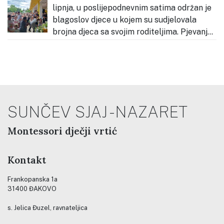
lipnja, u poslijepodnevnim satima održan je
blagoslov djece u kojem su sudjelovala
brojna djeca sa svojim roditeljima. Pjevanje
tijekom slavlja predvodila su djeca našega vrtića, koja
su svojim glasovima pridonijela molitvenom i radosnom
ozračju. Okupio se velik broj djece i obitelji koje su
zajednički
…
SUNČEV SJAJ - NAZARET
Montessori dječji vrtić
Kontakt
Frankopanska 1a
31400 ĐAKOVO
s. Jelica Đuzel, ravnateljica