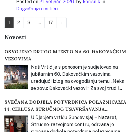
Posted on
21. veljače 2026.
by
korisnik
in
Događanja u vrtiću
Posts navigation
1
2
3
…
17
»
Novosti
OSVOJENO DRUGO MJESTO NA 60. ĐAKOVAČKIM
VEZOVIMA
Naš Vrtić je s ponosom je sudjelovao na
jubilarnim 60. Đakovačkim vezovima,
uređujući izlog na ovogodišnju temu „Neka
se zovu: Đakovački vezovi.“ Za svoj trud i
kreativnost osvojili smo 2. mjesto u kategoriji odgojno-
SVEČANA DODJELA POTVRDNICA POLAZNICAMA
obrazovnih ustanova. Priprema za izradu izloga
14. CIKLUSA STRUČNOG USAVRŠAVANJA
započela je upoznavanjem djece s bogatstvom
KATEHEZE DOBROGA PASTIRA
slavonske tradicije kroz neposredno iskustvo.
…
U Dječjem vrtiću Sunčev sjaj – Nazaret,
Stručno-razvojnom centru, održana je
svečana dodjela potvrdnica polaznicama