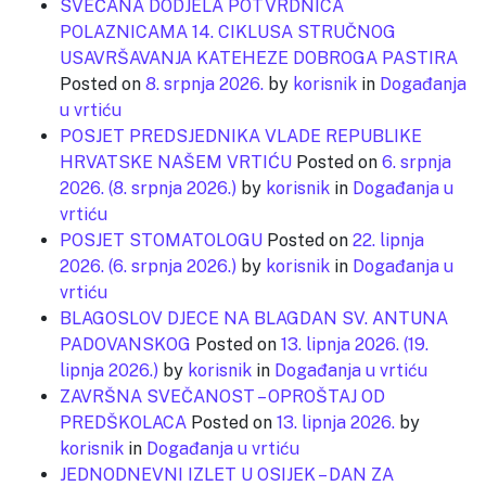
SVEČANA DODJELA POTVRDNICA
POLAZNICAMA 14. CIKLUSA STRUČNOG
USAVRŠAVANJA KATEHEZE DOBROGA PASTIRA
Posted on
8. srpnja 2026.
by
korisnik
in
Događanja
u vrtiću
POSJET PREDSJEDNIKA VLADE REPUBLIKE
HRVATSKE NAŠEM VRTIĆU
Posted on
6. srpnja
2026.
(8. srpnja 2026.)
by
korisnik
in
Događanja u
vrtiću
POSJET STOMATOLOGU
Posted on
22. lipnja
2026.
(6. srpnja 2026.)
by
korisnik
in
Događanja u
vrtiću
BLAGOSLOV DJECE NA BLAGDAN SV. ANTUNA
PADOVANSKOG
Posted on
13. lipnja 2026.
(19.
lipnja 2026.)
by
korisnik
in
Događanja u vrtiću
ZAVRŠNA SVEČANOST – OPROŠTAJ OD
PREDŠKOLACA
Posted on
13. lipnja 2026.
by
korisnik
in
Događanja u vrtiću
JEDNODNEVNI IZLET U OSIJEK – DAN ZA