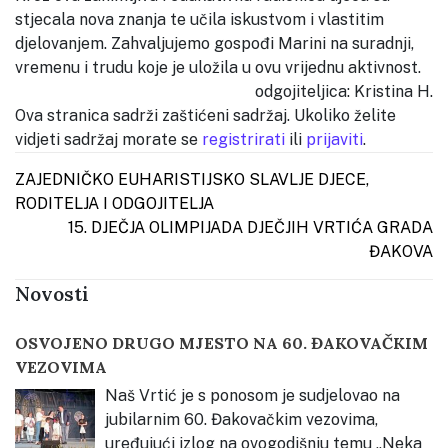
stjecala nova znanja te učila iskustvom i vlastitim
djelovanjem. Zahvaljujemo gospođi Marini na suradnji,
vremenu i trudu koje je uložila u ovu vrijednu aktivnost.
odgojiteljica: Kristina H.
Ova stranica sadrži zaštićeni sadržaj. Ukoliko želite
vidjeti sadržaj morate se
registrirati
ili
prijaviti
.
Post navigation
ZAJEDNIČKO EUHARISTIJSKO SLAVLJE DJECE,
RODITELJA I ODGOJITELJA
15. DJEČJA OLIMPIJADA DJEČJIH VRTIĆA GRADA
ĐAKOVA
Novosti
OSVOJENO DRUGO MJESTO NA 60. ĐAKOVAČKIM
VEZOVIMA
Naš Vrtić je s ponosom je sudjelovao na
jubilarnim 60. Đakovačkim vezovima,
uređujući izlog na ovogodišnju temu „Neka