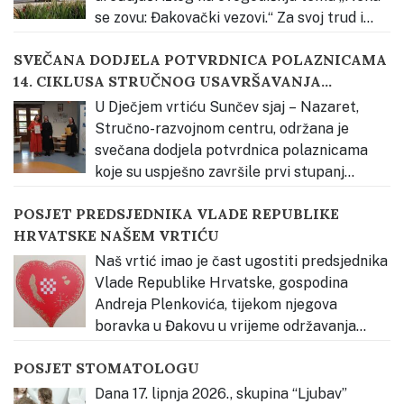
se zovu: Đakovački vezovi.“ Za svoj trud i
kreativnost osvojili smo 2. mjesto u kategoriji odgojno-
SVEČANA DODJELA POTVRDNICA POLAZNICAMA
obrazovnih ustanova. Priprema za izradu izloga
14. CIKLUSA STRUČNOG USAVRŠAVANJA
započela je upoznavanjem djece s bogatstvom
KATEHEZE DOBROGA PASTIRA
slavonske tradicije kroz neposredno iskustvo.
…
U Dječjem vrtiću Sunčev sjaj – Nazaret,
Stručno-razvojnom centru, održana je
svečana dodjela potvrdnica polaznicama
koje su uspješno završile prvi stupanj
stručnog usavršavanja Vjerski odgoj prema načelima
POSJET PREDSJEDNIKA VLADE REPUBLIKE
Montessori pedagogije – Kateheza Dobroga Pastira.
HRVATSKE NAŠEM VRTIĆU
Svečanost je otvorena glazbenim nastupom djece,
nakon čega je okupljene pozdravila s. Estera Radičević,
Naš vrtić imao je čast ugostiti predsjednika
predstavnica Osnivača Dječjeg
…
Vlade Republike Hrvatske, gospodina
Andreja Plenkovića, tijekom njegova
boravka u Đakovu u vrijeme održavanja
Đakovačkih vezova. Djeca su ga radosno dočekala
POSJET STOMATOLOGU
pjesmom te mu uručila prigodan poklon – dječji rad
izrađen povodom Đakovačkih vezova, kao znak
Dana 17. lipnja 2026., skupina “Ljubav”