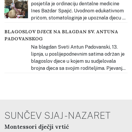
dobrodošlice i ljubavi prema našem gradu, Slavoniji
…
posjetila je ordinaciju dentalne medicine
Ines Baždar Spajić. Uvodnom edukativnom
pričom, stomatologinja je upoznala djecu sa
svojim radnim mjestom, alatom i hranom zdravom za
BLAGOSLOV DJECE NA BLAGDAN SV. ANTUNA
zube. Djeca su se potom hrabro “provozala” na
PADOVANSKOG
stomatološkoj stolici i čistili naslage na modelu zubala
kako bi vidjeli kako
…
Na blagdan Sveti Antun Padovanski, 13.
lipnja, u poslijepodnevnim satima održan je
blagoslov djece u kojem su sudjelovala
brojna djeca sa svojim roditeljima. Pjevanje
tijekom slavlja predvodila su djeca našega vrtića, koja
su svojim glasovima pridonijela molitvenom i radosnom
ozračju. Okupio se velik broj djece i obitelji koje su
zajednički
…
SUNČEV SJAJ - NAZARET
Montessori dječji vrtić