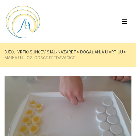
DJEČJI VRTIĆ SUNČEV SJAJ - NAZARET
>
DOGAĐANJA U VRTIĆU
>
MAJKA U ULOZI GOŠĆE PREDAVAČICE