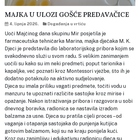
MAJKA U ULOZI GOŠĆE PREDAVAČICE
4. lipnja 2026.
Događanja u vrtiću
Uoči Majčinog dana skupinu Mir posjetila je
farmaceutska tehničarka Marina, majka dječaka M. K.
Djeci je predstavila dio laboratorijskog pribora kojim se
svakodnevno služi u svom radu. S velikim zanimanjem
uočili su kako su im neki predmeti, poput tarionika i
kapaljke, već poznati kroz Montessori vježbe, što ih je
dodatno potaknulo na aktivno sudjelovanje.
Djeca su imala priliku vagati predmete, točiti vodu u
manzuru te upoznati različite sastojke kroz mirise i
opažanje. Nakon istraživanja pribora i razgovora u sobi
dnevnog boravka, radionica se nastavila izradom
balzama za usne. Djeca su pratila cijeli proces – od
vaganja i otapanja sastojaka do punjenja kutijica
gotovim balzamom, koji su na kraju ponijela kući.
Kroz ovu zanimljivu i edukativnu radionicu djeca su