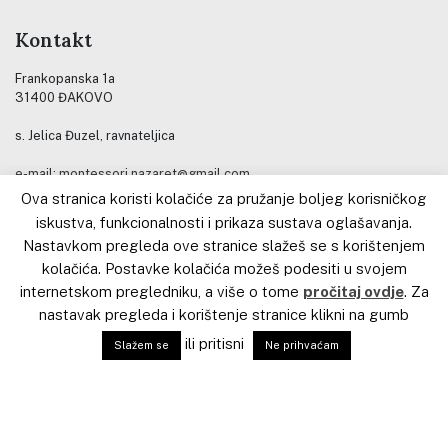
Kontakt
Frankopanska 1a
31400 ĐAKOVO
s. Jelica Đuzel, ravnateljica
e-mail: montessori.nazaret@gmail.com
gsm: (+385) 099 3341319
Ova stranica koristi kolačiće za pružanje boljeg korisničkog
Tel: (+385) 031 801-255
iskustva, funkcionalnosti i prikaza sustava oglašavanja.
Nastavkom pregleda ove stranice slažeš se s korištenjem
Kontakt za stručno usavršavanje
kolačića. Postavke kolačića možeš podesiti u svojem
internetskom pregledniku, a više o tome
pročitaj ovdje
. Za
Kateheza Dobroga Pastira
nastavak pregleda i korištenje stranice klikni na gumb
s. Jelica Đuzel, voditeljica
ili pritisni
Slažem se
Ne prihvaćam
Stručno – razvojnog centra
e-mail: jelica.duzel@gmail.com
gsm: (+385) 099 7697077