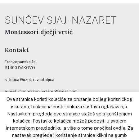
zajednički
…
SUNČEV SJAJ - NAZARET
Montessori dječji vrtić
Kontakt
Frankopanska 1a
31400 ĐAKOVO
s. Jelica Đuzel, ravnateljica
e-mail: montessori.nazaret@gmail.com
gsm: (+385) 099 3341319
Ova stranica koristi kolačiće za pružanje boljeg korisničkog
Tel: (+385) 031 801-255
iskustva, funkcionalnosti i prikaza sustava oglašavanja.
Nastavkom pregleda ove stranice slažeš se s korištenjem
Kontakt za stručno usavršavanje
kolačića. Postavke kolačića možeš podesiti u svojem
internetskom pregledniku, a više o tome
pročitaj ovdje
. Za
Kateheza Dobroga Pastira
nastavak pregleda i korištenje stranice klikni na gumb