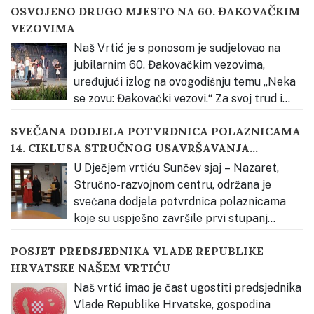
OSVOJENO DRUGO MJESTO NA 60. ĐAKOVAČKIM
VEZOVIMA
Naš Vrtić je s ponosom je sudjelovao na
jubilarnim 60. Đakovačkim vezovima,
uređujući izlog na ovogodišnju temu „Neka
se zovu: Đakovački vezovi.“ Za svoj trud i
kreativnost osvojili smo 2. mjesto u kategoriji odgojno-
SVEČANA DODJELA POTVRDNICA POLAZNICAMA
obrazovnih ustanova. Priprema za izradu izloga
14. CIKLUSA STRUČNOG USAVRŠAVANJA
započela je upoznavanjem djece s bogatstvom
KATEHEZE DOBROGA PASTIRA
slavonske tradicije kroz neposredno iskustvo.
…
U Dječjem vrtiću Sunčev sjaj – Nazaret,
Stručno-razvojnom centru, održana je
svečana dodjela potvrdnica polaznicama
koje su uspješno završile prvi stupanj
stručnog usavršavanja Vjerski odgoj prema načelima
POSJET PREDSJEDNIKA VLADE REPUBLIKE
Montessori pedagogije – Kateheza Dobroga Pastira.
HRVATSKE NAŠEM VRTIĆU
Svečanost je otvorena glazbenim nastupom djece,
nakon čega je okupljene pozdravila s. Estera Radičević,
Naš vrtić imao je čast ugostiti predsjednika
predstavnica Osnivača Dječjeg
…
Vlade Republike Hrvatske, gospodina