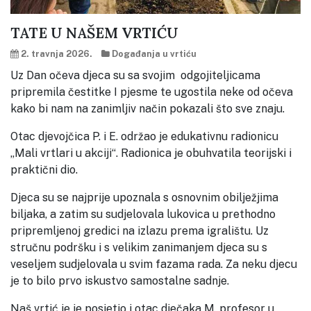
TATE U NAŠEM VRTIĆU
2. travnja 2026.
Događanja u vrtiću
Uz Dan očeva djeca su sa svojim odgojiteljicama
pripremila čestitke I pjesme te ugostila neke od očeva
kako bi nam na zanimljiv način pokazali što sve znaju.
Otac djevojčica P. i E. održao je edukativnu radionicu
„Mali vrtlari u akciji“. Radionica je obuhvatila teorijski i
praktični dio.
Djeca su se najprije upoznala s osnovnim obilježjima
biljaka, a zatim su sudjelovala lukovica u prethodno
pripremljenoj gredici na izlazu prema igralištu. Uz
stručnu podršku i s velikim zanimanjem djeca su s
veseljem sudjelovala u svim fazama rada. Za neku djecu
je to bilo prvo iskustvo samostalne sadnje.
Naš vrtić je je posjetio i otac dječaka M. profesor u