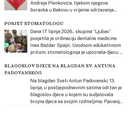
Andreja Plenkovića, tijekom njegova
boravka u Đakovu u vrijeme održavanja
Đakovačkih vezova. Djeca su ga radosno dočekala
POSJET STOMATOLOGU
pjesmom te mu uručila prigodan poklon – dječji rad
izrađen povodom Đakovačkih vezova, kao znak
Dana 17. lipnja 2026., skupina “Ljubav”
dobrodošlice i ljubavi prema našem gradu, Slavoniji
…
posjetila je ordinaciju dentalne medicine
Ines Baždar Spajić. Uvodnom edukativnom
pričom, stomatologinja je upoznala djecu sa
svojim radnim mjestom, alatom i hranom zdravom za
BLAGOSLOV DJECE NA BLAGDAN SV. ANTUNA
zube. Djeca su se potom hrabro “provozala” na
PADOVANSKOG
stomatološkoj stolici i čistili naslage na modelu zubala
kako bi vidjeli kako
…
Na blagdan Sveti Antun Padovanski, 13.
lipnja, u poslijepodnevnim satima održan je
blagoslov djece u kojem su sudjelovala
brojna djeca sa svojim roditeljima. Pjevanje
tijekom slavlja predvodila su djeca našega vrtića, koja
su svojim glasovima pridonijela molitvenom i radosnom
ozračju. Okupio se velik broj djece i obitelji koje su