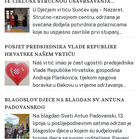
14. CIKLUSA STRUČNOG USAVRŠAVANJA
započela je upoznavanjem djece s bogatstvom
KATEHEZE DOBROGA PASTIRA
slavonske tradicije kroz neposredno iskustvo.
…
U Dječjem vrtiću Sunčev sjaj – Nazaret,
Stručno-razvojnom centru, održana je
svečana dodjela potvrdnica polaznicama
koje su uspješno završile prvi stupanj
stručnog usavršavanja Vjerski odgoj prema načelima
POSJET PREDSJEDNIKA VLADE REPUBLIKE
Montessori pedagogije – Kateheza Dobroga Pastira.
HRVATSKE NAŠEM VRTIĆU
Svečanost je otvorena glazbenim nastupom djece,
nakon čega je okupljene pozdravila s. Estera Radičević,
Naš vrtić imao je čast ugostiti predsjednika
predstavnica Osnivača Dječjeg
…
Vlade Republike Hrvatske, gospodina
Andreja Plenkovića, tijekom njegova
boravka u Đakovu u vrijeme održavanja
Đakovačkih vezova. Djeca su ga radosno dočekala
BLAGOSLOV DJECE NA BLAGDAN SV. ANTUNA
pjesmom te mu uručila prigodan poklon – dječji rad
PADOVANSKOG
izrađen povodom Đakovačkih vezova, kao znak
dobrodošlice i ljubavi prema našem gradu, Slavoniji
…
Na blagdan Sveti Antun Padovanski, 13.
lipnja, u poslijepodnevnim satima održan je
blagoslov djece u kojem su sudjelovala
brojna djeca sa svojim roditeljima. Pjevanje