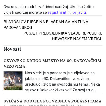
Ova stranica sadrži zaštićeni sadržaj. Ukoliko želite
vidjeti sadržaj morate se
registrirati
ili
prijaviti
.
Post navigation
BLAGOSLOV DJECE NA BLAGDAN SV. ANTUNA
PADOVANSKOG
POSJET PREDSJEDNIKA VLADE REPUBLIKE
HRVATSKE NAŠEM VRTIĆU
Novosti
OSVOJENO DRUGO MJESTO NA 60. ĐAKOVAČKIM
VEZOVIMA
Naš Vrtić je s ponosom je sudjelovao na
jubilarnim 60. Đakovačkim vezovima,
uređujući izlog na ovogodišnju temu „Neka
se zovu: Đakovački vezovi.“ Za svoj trud i
kreativnost osvojili smo 2. mjesto u kategoriji odgojno-
SVEČANA DODJELA POTVRDNICA POLAZNICAMA
obrazovnih ustanova. Priprema za izradu izloga