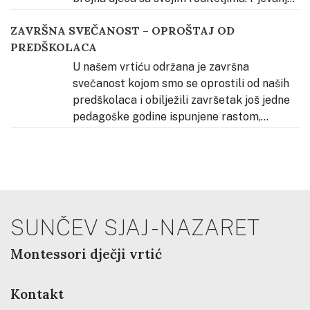
tijekom slavlja predvodila su djeca našega vrtića, koja
ZAVRŠNA SVEČANOST – OPROŠTAJ OD
su svojim glasovima pridonijela molitvenom i radosnom
PREDŠKOLACA
ozračju. Okupio se velik broj djece i obitelji koje su
zajednički
…
U našem vrtiću održana je završna
svečanost kojom smo se oprostili od naših
predškolaca i obilježili završetak još jedne
pedagoške godine ispunjene rastom,
učenjem i zajedništvom. Svečanost je započela
izvođenjem vrtićke himne koju su otpjevala sva djeca
vrtića. Nakon toga ravnateljica je pozdravila okupljene
roditelje, djecu, odgojiteljice i sve djelatnike
…
SUNČEV SJAJ - NAZARET
Montessori dječji vrtić
Kontakt