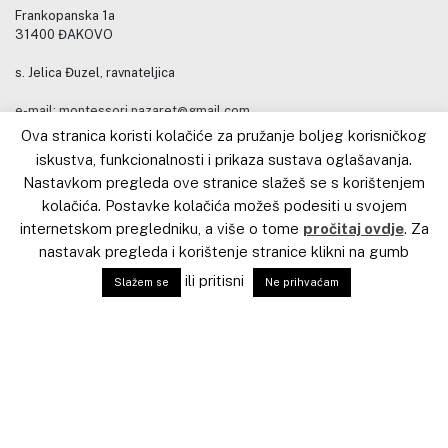
Frankopanska 1a
31400 ĐAKOVO
s. Jelica Đuzel, ravnateljica
e-mail: montessori.nazaret@gmail.com
gsm: (+385) 099 3341319
Ova stranica koristi kolačiće za pružanje boljeg korisničkog
Tel: (+385) 031 801-255
iskustva, funkcionalnosti i prikaza sustava oglašavanja.
Nastavkom pregleda ove stranice slažeš se s korištenjem
Kontakt za stručno usavršavanje
kolačića. Postavke kolačića možeš podesiti u svojem
internetskom pregledniku, a više o tome
pročitaj ovdje
. Za
Kateheza Dobroga Pastira
nastavak pregleda i korištenje stranice klikni na gumb
s. Jelica Đuzel, voditeljica
ili pritisni
Slažem se
Ne prihvaćam
Stručno – razvojnog centra
e-mail: jelica.duzel@gmail.com
gsm: (+385) 099 7697077
Copyright © 2020. Sva prava pridržana. Izrada web stranice
ilstudio