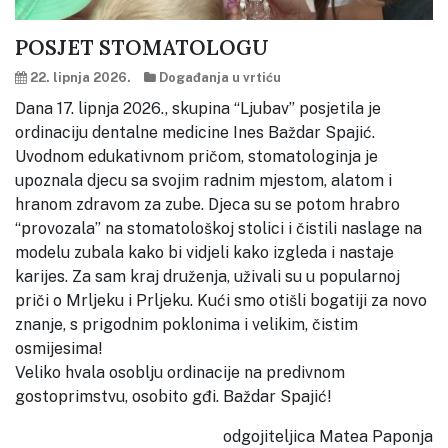
POSJET STOMATOLOGU
22. lipnja 2026.
Događanja u vrtiću
Dana 17. lipnja 2026., skupina “Ljubav” posjetila je
ordinaciju dentalne medicine Ines Baždar Spajić.
Uvodnom edukativnom pričom, stomatologinja je
upoznala djecu sa svojim radnim mjestom, alatom i
hranom zdravom za zube. Djeca su se potom hrabro
“provozala” na stomatološkoj stolici i čistili naslage na
modelu zubala kako bi vidjeli kako izgleda i nastaje
karijes. Za sam kraj druženja, uživali su u popularnoj
priči o Mrljeku i Prljeku. Kući smo otišli bogatiji za novo
znanje, s prigodnim poklonima i velikim, čistim
osmijesima!
Veliko hvala osoblju ordinacije na predivnom
gostoprimstvu, osobito gđi. Baždar Spajić!
odgojiteljica Matea Paponja