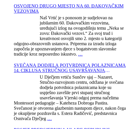
OSVOJENO DRUGO MJESTO NA 60. ĐAKOVAČKIM
VEZOVIMA
Naš Vrtić je s ponosom je sudjelovao na
jubilarnim 60. Đakovačkim vezovima,
uređujući izlog na ovogodišnju temu „Neka se
zovu: Đakovački vezovi.“ Za svoj trud i
kreativnost osvojili smo 2. mjesto u kategoriji
odgojno-obrazovnih ustanova. Priprema za izradu izloga
započela je upoznavanjem djece s bogatstvom slavonske
tradicije kroz neposredno iskustvo.
…
SVEČANA DODJELA POTVRDNICA POLAZNICAMA
14. CIKLUSA STRUČNOG USAVRŠAVANJA
KATEHEZE DOBROGA PASTIRA
U Dječjem vrtiću Sunčev sjaj – Nazaret,
Stručno-razvojnom centru, održana je svečana
dodjela potvrdnica polaznicama koje su
uspješno završile prvi stupanj stručnog
usavršavanja Vjerski odgoj prema načelima
Montessori pedagogije – Kateheza Dobroga Pastira.
Svečanost je otvorena glazbenim nastupom djece, nakon čega
je okupljene pozdravila s. Estera Radičević, predstavnica
Osnivača Dječjeg
…