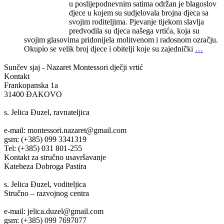
u poslijepodnevnim satima održan je blagoslov
djece u kojem su sudjelovala brojna djeca sa
svojim roditeljima. Pjevanje tijekom slavlja
predvodila su djeca našega vrtića, koja su
svojim glasovima pridonijela molitvenom i radosnom ozračju.
Okupio se velik broj djece i obitelji koje su zajednički
…
Sunčev sjaj - Nazaret
Montessori dječji vrtić
Kontakt
Frankopanska 1a
31400 ĐAKOVO
s. Jelica Đuzel, ravnateljica
e-mail: montessori.nazaret@gmail.com
gsm: (+385) 099 3341319
Tel: (+385) 031 801-255
Kontakt za stručno usavršavanje
Kateheza Dobroga Pastira
s. Jelica Đuzel, voditeljica
Stručno – razvojnog centra
e-mail: jelica.duzel@gmail.com
gsm: (+385) 099 7697077