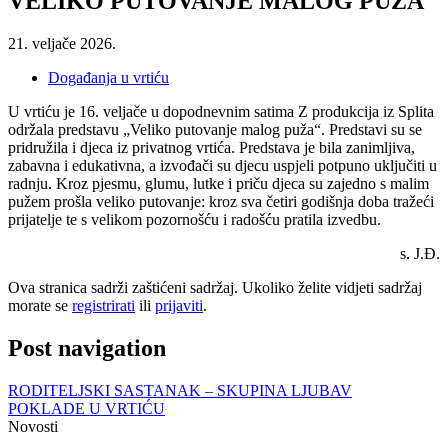
VELIKO PUTOVANJE MALOG PUŽA
21. veljače 2026.
Događanja u vrtiću
U vrtiću je 16. veljače u dopodnevnim satima Z produkcija iz Splita
održala predstavu „Veliko putovanje malog puža“. Predstavi su se
pridružila i djeca iz privatnog vrtića. Predstava je bila zanimljiva,
zabavna i edukativna, a izvođači su djecu uspjeli potpuno uključiti u
radnju. Kroz pjesmu, glumu, lutke i priču djeca su zajedno s malim
pužem prošla veliko putovanje: kroz sva četiri godišnja doba tražeći
prijatelje te s velikom pozornošću i radošću pratila izvedbu.
s. J.Đ.
Ova stranica sadrži zaštićeni sadržaj. Ukoliko želite vidjeti sadržaj
morate se
registrirati
ili
prijaviti
.
Post navigation
RODITELJSKI SASTANAK – SKUPINA LJUBAV
POKLADE U VRTIĆU
Novosti