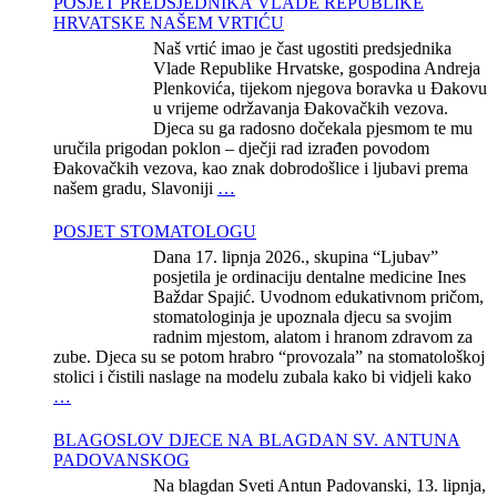
POSJET PREDSJEDNIKA VLADE REPUBLIKE
HRVATSKE NAŠEM VRTIĆU
Naš vrtić imao je čast ugostiti predsjednika
Vlade Republike Hrvatske, gospodina Andreja
Plenkovića, tijekom njegova boravka u Đakovu
u vrijeme održavanja Đakovačkih vezova.
Djeca su ga radosno dočekala pjesmom te mu
uručila prigodan poklon – dječji rad izrađen povodom
Đakovačkih vezova, kao znak dobrodošlice i ljubavi prema
našem gradu, Slavoniji
…
POSJET STOMATOLOGU
Dana 17. lipnja 2026., skupina “Ljubav”
posjetila je ordinaciju dentalne medicine Ines
Baždar Spajić. Uvodnom edukativnom pričom,
stomatologinja je upoznala djecu sa svojim
radnim mjestom, alatom i hranom zdravom za
zube. Djeca su se potom hrabro “provozala” na stomatološkoj
stolici i čistili naslage na modelu zubala kako bi vidjeli kako
…
BLAGOSLOV DJECE NA BLAGDAN SV. ANTUNA
PADOVANSKOG
Na blagdan Sveti Antun Padovanski, 13. lipnja,