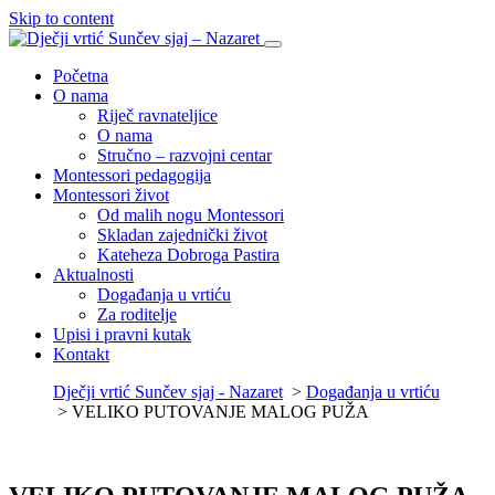
Skip to content
Početna
O nama
Riječ ravnateljice
O nama
Stručno – razvojni centar
Montessori pedagogija
Montessori život
Od malih nogu Montessori
Skladan zajednički život
Kateheza Dobroga Pastira
Aktualnosti
Događanja u vrtiću
Za roditelje
Upisi i pravni kutak
Kontakt
Dječji vrtić Sunčev sjaj - Nazaret
>
Događanja u vrtiću
>
VELIKO PUTOVANJE MALOG PUŽA