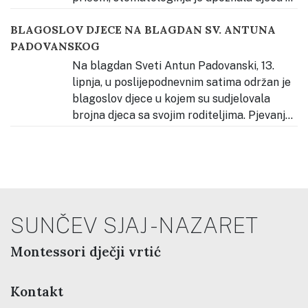
svojim radnim mjestom, alatom i hranom zdravom za
BLAGOSLOV DJECE NA BLAGDAN SV. ANTUNA
zube. Djeca su se potom hrabro “provozala” na
PADOVANSKOG
stomatološkoj stolici i čistili naslage na modelu zubala
kako bi vidjeli kako
…
Na blagdan Sveti Antun Padovanski, 13.
lipnja, u poslijepodnevnim satima održan je
blagoslov djece u kojem su sudjelovala
brojna djeca sa svojim roditeljima. Pjevanje
tijekom slavlja predvodila su djeca našega vrtića, koja
su svojim glasovima pridonijela molitvenom i radosnom
ozračju. Okupio se velik broj djece i obitelji koje su
zajednički
…
SUNČEV SJAJ - NAZARET
Montessori dječji vrtić
Kontakt