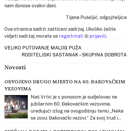
nam donose ovakvi dani.
Tijana Pušeljić, odgojiteljica
Ova stranica sadrži zaštićeni sadržaj. Ukoliko želite
vidjeti sadržaj morate se
registrirati
ili
prijaviti
.
Post navigation
VELIKO PUTOVANJE MALOG PUŽA
RODITELJSKI SASTANAK – SKUPINA DOBROTA
Novosti
OSVOJENO DRUGO MJESTO NA 60. ĐAKOVAČKIM
VEZOVIMA
Naš Vrtić je s ponosom je sudjelovao na
jubilarnim 60. Đakovačkim vezovima,
uređujući izlog na ovogodišnju temu „Neka
se zovu: Đakovački vezovi.“ Za svoj trud i
kreativnost osvojili smo 2. mjesto u kategoriji odgojno-