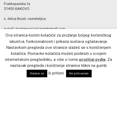
Frankopanska 1a
31400 ĐAKOVO
s. Jelica Đuzel, ravnateljica
e-mail: montessori.nazaret@gmail.com
gsm: (+385) 099 3341319
Ova stranica koristi kolačiće za pružanje boljeg korisničkog
Tel: (+385) 031 801-255
iskustva, funkcionalnosti i prikaza sustava oglašavanja.
Nastavkom pregleda ove stranice slažeš se s korištenjem
Kontakt za stručno usavršavanje
kolačića. Postavke kolačića možeš podesiti u svojem
internetskom pregledniku, a više o tome
pročitaj ovdje
. Za
Kateheza Dobroga Pastira
nastavak pregleda i korištenje stranice klikni na gumb
s. Jelica Đuzel, voditeljica
ili pritisni
Slažem se
Ne prihvaćam
Stručno – razvojnog centra
e-mail: jelica.duzel@gmail.com
gsm: (+385) 099 7697077
Copyright © 2020. Sva prava pridržana. Izrada web stranice
ilstudio