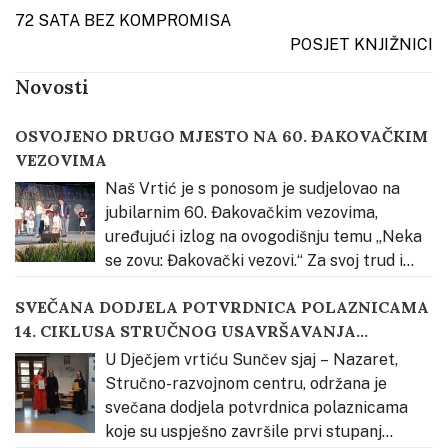
Post navigation
72 SATA BEZ KOMPROMISA
POSJET KNJIŽNICI
Novosti
OSVOJENO DRUGO MJESTO NA 60. ĐAKOVAČKIM
VEZOVIMA
Naš Vrtić je s ponosom je sudjelovao na
jubilarnim 60. Đakovačkim vezovima,
uređujući izlog na ovogodišnju temu „Neka
se zovu: Đakovački vezovi.“ Za svoj trud i
kreativnost osvojili smo 2. mjesto u kategoriji odgojno-
SVEČANA DODJELA POTVRDNICA POLAZNICAMA
obrazovnih ustanova. Priprema za izradu izloga
14. CIKLUSA STRUČNOG USAVRŠAVANJA
započela je upoznavanjem djece s bogatstvom
KATEHEZE DOBROGA PASTIRA
slavonske tradicije kroz neposredno iskustvo.
…
U Dječjem vrtiću Sunčev sjaj – Nazaret,
Stručno-razvojnom centru, održana je
svečana dodjela potvrdnica polaznicama
koje su uspješno završile prvi stupanj