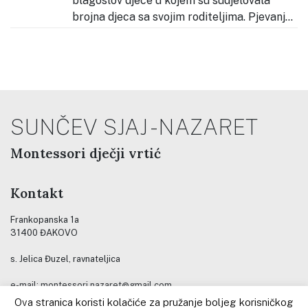
blagoslov djece u kojem su sudjelovala
brojna djeca sa svojim roditeljima. Pjevanje
tijekom slavlja predvodila su djeca našega vrtića, koja
su svojim glasovima pridonijela molitvenom i radosnom
ozračju. Okupio se velik broj djece i obitelji koje su
zajednički
…
SUNČEV SJAJ - NAZARET
Montessori dječji vrtić
Kontakt
Frankopanska 1a
31400 ĐAKOVO
s. Jelica Đuzel, ravnateljica
e-mail: montessori.nazaret@gmail.com
gsm: (+385) 099 3341319
Ova stranica koristi kolačiće za pružanje boljeg korisničkog