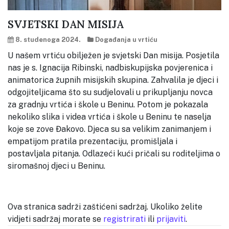
SVJETSKI DAN MISIJA
8. studenoga 2024.
Događanja u vrtiću
U našem vrtiću obilježen je svjetski Dan misija. Posjetila
nas je s. Ignacija Ribinski, nadbiskupijska povjerenica i
animatorica župnih misijskih skupina. Zahvalila je djeci i
odgojiteljicama što su sudjelovali u prikupljanju novca
za gradnju vrtića i škole u Beninu. Potom je pokazala
nekoliko slika i videa vrtića i škole u Beninu te naselja
koje se zove Đakovo. Djeca su sa velikim zanimanjem i
empatijom pratila prezentaciju, promišljala i
postavljala pitanja. Odlazeći kući pričali su roditeljima o
siromašnoj djeci u Beninu.
Ova stranica sadrži zaštićeni sadržaj. Ukoliko želite
vidjeti sadržaj morate se
registrirati
ili
prijaviti
.