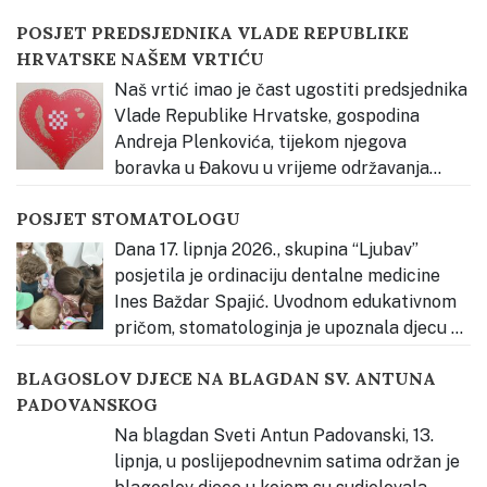
stručnog usavršavanja Vjerski odgoj prema načelima
POSJET PREDSJEDNIKA VLADE REPUBLIKE
Montessori pedagogije – Kateheza Dobroga Pastira.
HRVATSKE NAŠEM VRTIĆU
Svečanost je otvorena glazbenim nastupom djece,
nakon čega je okupljene pozdravila s. Estera Radičević,
Naš vrtić imao je čast ugostiti predsjednika
predstavnica Osnivača Dječjeg
…
Vlade Republike Hrvatske, gospodina
Andreja Plenkovića, tijekom njegova
boravka u Đakovu u vrijeme održavanja
Đakovačkih vezova. Djeca su ga radosno dočekala
POSJET STOMATOLOGU
pjesmom te mu uručila prigodan poklon – dječji rad
izrađen povodom Đakovačkih vezova, kao znak
Dana 17. lipnja 2026., skupina “Ljubav”
dobrodošlice i ljubavi prema našem gradu, Slavoniji
…
posjetila je ordinaciju dentalne medicine
Ines Baždar Spajić. Uvodnom edukativnom
pričom, stomatologinja je upoznala djecu sa
svojim radnim mjestom, alatom i hranom zdravom za
BLAGOSLOV DJECE NA BLAGDAN SV. ANTUNA
zube. Djeca su se potom hrabro “provozala” na
PADOVANSKOG
stomatološkoj stolici i čistili naslage na modelu zubala
kako bi vidjeli kako
…
Na blagdan Sveti Antun Padovanski, 13.
lipnja, u poslijepodnevnim satima održan je