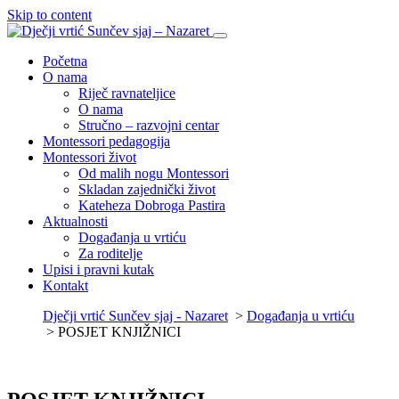
Skip to content
Početna
O nama
Riječ ravnateljice
O nama
Stručno – razvojni centar
Montessori pedagogija
Montessori život
Od malih nogu Montessori
Skladan zajednički život
Kateheza Dobroga Pastira
Aktualnosti
Događanja u vrtiću
Za roditelje
Upisi i pravni kutak
Kontakt
Dječji vrtić Sunčev sjaj - Nazaret
>
Događanja u vrtiću
>
POSJET KNJIŽNICI