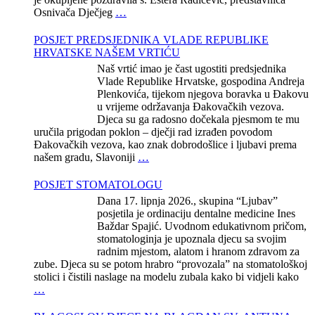
Osnivača Dječjeg
…
POSJET PREDSJEDNIKA VLADE REPUBLIKE
HRVATSKE NAŠEM VRTIĆU
Naš vrtić imao je čast ugostiti predsjednika
Vlade Republike Hrvatske, gospodina Andreja
Plenkovića, tijekom njegova boravka u Đakovu
u vrijeme održavanja Đakovačkih vezova.
Djeca su ga radosno dočekala pjesmom te mu
uručila prigodan poklon – dječji rad izrađen povodom
Đakovačkih vezova, kao znak dobrodošlice i ljubavi prema
našem gradu, Slavoniji
…
POSJET STOMATOLOGU
Dana 17. lipnja 2026., skupina “Ljubav”
posjetila je ordinaciju dentalne medicine Ines
Baždar Spajić. Uvodnom edukativnom pričom,
stomatologinja je upoznala djecu sa svojim
radnim mjestom, alatom i hranom zdravom za
zube. Djeca su se potom hrabro “provozala” na stomatološkoj
stolici i čistili naslage na modelu zubala kako bi vidjeli kako
…