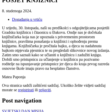
POSJET KNJIŽNICI
8. studenoga 2024.
Događanja u vrtiću
U srijedu, 30. listopada, naši su predškolci s odgojiteljicama posjetili
Gradsku knjižnicu i čitaonicu u Đakovu. Ondje nas je dočekala
knjižničarka koja nas je upoznala s privremenim prostorom
knjižnice, pravilima ponašanja u knjižnici i ophođenju prema
knjigama. Knjižničarka je pročitala bajku, a djeca su nadahnuta
bajkom otpjevala pjesmicu te su pregledali slikovnice novog izdanja.
Zatim smo saznali kako se učlaniti u knjižnicu i zadužiti knjigu.
Dobili smo pristupnicu za učlanjenje u knjižnicu pa pozivamo
roditelje na ispunjavanje pristupnice jer djeca do kraja prvog razreda
osnovne škole imaju pravo na besplatno članstvo.
Matea Paponja
Ova stranica sadrži zaštićeni sadržaj. Ukoliko želite vidjeti sadržaj
morate se
registrirati
ili
prijaviti
.
Post navigation
SVJETSKI DAN MISIJA