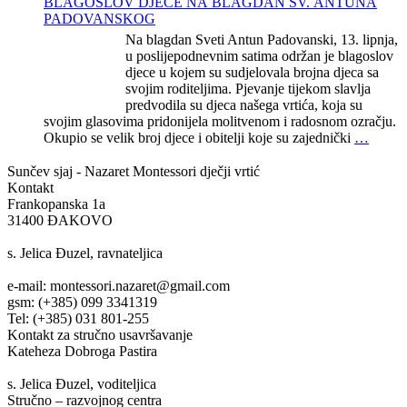
BLAGOSLOV DJECE NA BLAGDAN SV. ANTUNA
PADOVANSKOG
Na blagdan Sveti Antun Padovanski, 13. lipnja,
u poslijepodnevnim satima održan je blagoslov
djece u kojem su sudjelovala brojna djeca sa
svojim roditeljima. Pjevanje tijekom slavlja
predvodila su djeca našega vrtića, koja su
svojim glasovima pridonijela molitvenom i radosnom ozračju.
Okupio se velik broj djece i obitelji koje su zajednički
…
Sunčev sjaj - Nazaret
Montessori dječji vrtić
Kontakt
Frankopanska 1a
31400 ĐAKOVO
s. Jelica Đuzel, ravnateljica
e-mail: montessori.nazaret@gmail.com
gsm: (+385) 099 3341319
Tel: (+385) 031 801-255
Kontakt za stručno usavršavanje
Kateheza Dobroga Pastira
s. Jelica Đuzel, voditeljica
Stručno – razvojnog centra