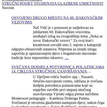
STRUČNI POSJET STUDENATA GLAZBENE UMJETNOSTI
Novosti
OSVOJENO DRUGO MJESTO NA 60. ĐAKOVAČKIM
VEZOVIMA
Naš Vrtić je s ponosom je sudjelovao na
jubilarnim 60. Đakovačkim vezovima,
uređujući izlog na ovogodišnju temu „Neka se
zovu: Đakovački vezovi.“ Za svoj trud i
kreativnost osvojili smo 2. mjesto u kategoriji
odgojno-obrazovnih ustanova. Priprema za izradu izloga
započela je upoznavanjem djece s bogatstvom slavonske
tradicije kroz neposredno iskustvo.
…
SVEČANA DODJELA POTVRDNICA POLAZNICAMA
14. CIKLUSA STRUČNOG USAVRŠAVANJA
KATEHEZE DOBROGA PASTIRA
U Dječjem vrtiću Sunčev sjaj – Nazaret,
Stručno-razvojnom centru, održana je svečana
dodjela potvrdnica polaznicama koje su
uspješno završile prvi stupanj stručnog
usavršavanja Vjerski odgoj prema načelima
Montessori pedagogije – Kateheza Dobroga Pastira.
Svečanost je otvorena glazbenim nastupom djece, nakon čega
je okupljene pozdravila s. Estera Radičević, predstavnica