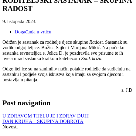
RODITELJSKI SASTANAK – SKUPINA
RADOST
9. listopada 2023.
Događanja u vrtiću
Održan je sastanak za roditelje djece skupine
Radost
. Sastanak su
vodile odgojiteljice: Božica Sajler i Marijana Mikić. Na početku
sastanka ravnateljica s. Jelica Đ. je pozdravila sve prisutne te ih
uvela u rad sastanka kratkom katehezom
Znak križa.
Odgojiteljice su na zanimljiv način potakle roditelje da sudjeluju na
sastanku i podjele svoja iskustva koja imaju sa svojom djecom i
postavljaju pitanja.
s. J.Đ.
Post navigation
U ZDRAVOM TIJELU JE I ZDRAV DUH!
DAN KRUHA – SKUPINA DOBROTA
Novosti