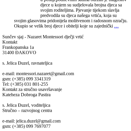
djece u kojem su sudjelovala brojna djeca sa
svojim roditeljima. Pjevanje tijekom slavlja
predvodila su djeca našega vrtića, koja su
svojim glasovima pridonijela molitvenom i radosnom ozračju.
Okupio se velik broj djece i obitelji koje su zajednički
…
Sunčev sjaj - Nazaret
Montessori dječji vrtić
Kontakt
Frankopanska 1a
31400 ĐAKOVO
s. Jelica Đuzel, ravnateljica
e-mail: montessori.nazaret@gmail.com
gsm: (+385) 099 3341319
Tel: (+385) 031 801-255
Kontakt za stručno usavršavanje
Kateheza Dobroga Pastira
s. Jelica Đuzel, voditeljica
Stručno – razvojnog centra
e-mail: jelica.duzel@gmail.com
gsm: (+385) 099 7697077