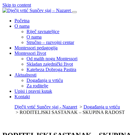
Skip to content
Početna
O nama
Riječ ravnateljice
O nama
Stručno – razvojni centar
Montessori pedagogija
Montessori život
Od malih nogu Montessori
Skladan zajednički život
Kateheza Dobroga Pastira
Aktualnosti
Događanja u vrtiću
Za roditelje
Upisi i pravni kutak
Kontakt
Dječji vrtić Sunčev sjaj - Nazaret
>
Događanja u vrtiću
>
RODITELJSKI SASTANAK – SKUPINA RADOST