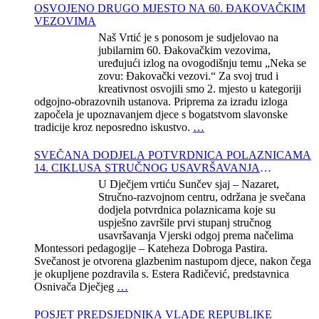
OSVOJENO DRUGO MJESTO NA 60. ĐAKOVAČKIM
VEZOVIMA
Naš Vrtić je s ponosom je sudjelovao na
jubilarnim 60. Đakovačkim vezovima,
uređujući izlog na ovogodišnju temu „Neka se
zovu: Đakovački vezovi.“ Za svoj trud i
kreativnost osvojili smo 2. mjesto u kategoriji
odgojno-obrazovnih ustanova. Priprema za izradu izloga
započela je upoznavanjem djece s bogatstvom slavonske
tradicije kroz neposredno iskustvo.
…
SVEČANA DODJELA POTVRDNICA POLAZNICAMA
14. CIKLUSA STRUČNOG USAVRŠAVANJA
KATEHEZE DOBROGA PASTIRA
U Dječjem vrtiću Sunčev sjaj – Nazaret,
Stručno-razvojnom centru, održana je svečana
dodjela potvrdnica polaznicama koje su
uspješno završile prvi stupanj stručnog
usavršavanja Vjerski odgoj prema načelima
Montessori pedagogije – Kateheza Dobroga Pastira.
Svečanost je otvorena glazbenim nastupom djece, nakon čega
je okupljene pozdravila s. Estera Radičević, predstavnica
Osnivača Dječjeg
…
POSJET PREDSJEDNIKA VLADE REPUBLIKE