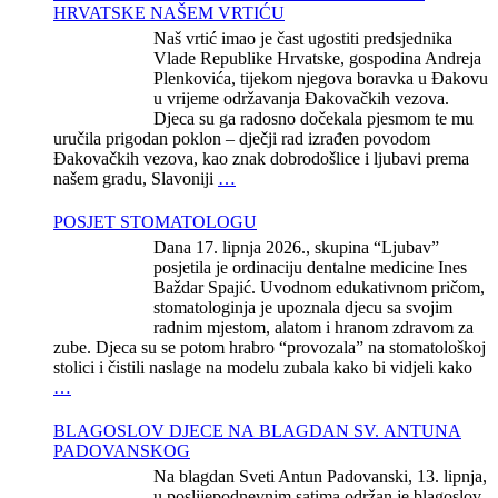
HRVATSKE NAŠEM VRTIĆU
Naš vrtić imao je čast ugostiti predsjednika
Vlade Republike Hrvatske, gospodina Andreja
Plenkovića, tijekom njegova boravka u Đakovu
u vrijeme održavanja Đakovačkih vezova.
Djeca su ga radosno dočekala pjesmom te mu
uručila prigodan poklon – dječji rad izrađen povodom
Đakovačkih vezova, kao znak dobrodošlice i ljubavi prema
našem gradu, Slavoniji
…
POSJET STOMATOLOGU
Dana 17. lipnja 2026., skupina “Ljubav”
posjetila je ordinaciju dentalne medicine Ines
Baždar Spajić. Uvodnom edukativnom pričom,
stomatologinja je upoznala djecu sa svojim
radnim mjestom, alatom i hranom zdravom za
zube. Djeca su se potom hrabro “provozala” na stomatološkoj
stolici i čistili naslage na modelu zubala kako bi vidjeli kako
…
BLAGOSLOV DJECE NA BLAGDAN SV. ANTUNA
PADOVANSKOG
Na blagdan Sveti Antun Padovanski, 13. lipnja,
u poslijepodnevnim satima održan je blagoslov