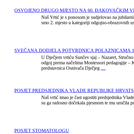
OSVOJENO DRUGO MJESTO NA 60. ĐAKOVAČKIM 
Naš Vrtić je s ponosom je sudjelovao na jubilar
smo 2. mjesto u kategoriji odgojno-obrazovnih u
SVEČANA DODJELA POTVRDNICA POLAZNICAMA 1
U Dječjem vrtiću Sunčev sjaj – Nazaret, Stručno-
odgoj prema načelima Montessori pedagogije – Ka
predstavnica Osnivača Dječjeg
…
POSJET PREDSJEDNIKA VLADE REPUBLIKE HRVAT
Naš vrtić imao je čast ugostiti predsjednika V
su ga radosno dočekala pjesmom te mu uručila p
POSJET STOMATOLOGU