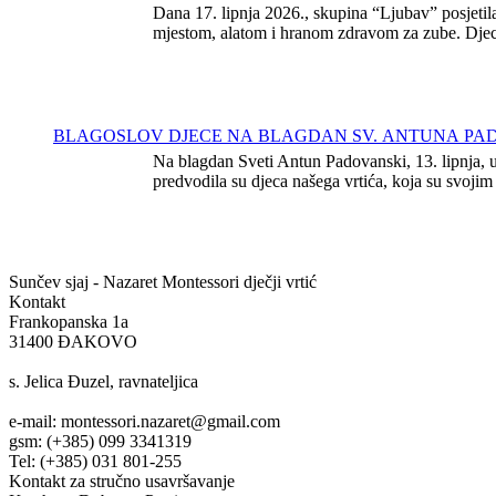
Dana 17. lipnja 2026., skupina “Ljubav” posjeti
mjestom, alatom i hranom zdravom za zube. Djeca 
BLAGOSLOV DJECE NA BLAGDAN SV. ANTUNA P
Na blagdan Sveti Antun Padovanski, 13. lipnja, u
predvodila su djeca našega vrtića, koja su svojim
Sunčev sjaj - Nazaret
Montessori dječji vrtić
Kontakt
Frankopanska 1a
31400 ĐAKOVO
s. Jelica Đuzel, ravnateljica
e-mail: montessori.nazaret@gmail.com
gsm: (+385) 099 3341319
Tel: (+385) 031 801-255
Kontakt za stručno usavršavanje