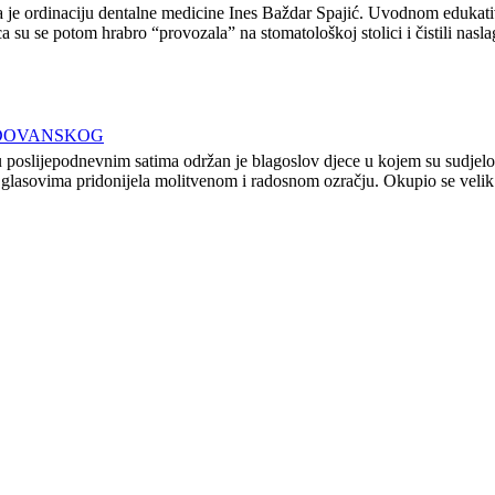
la je ordinaciju dentalne medicine Ines Baždar Spajić. Uvodnom edukat
su se potom hrabro “provozala” na stomatološkoj stolici i čistili nasl
ADOVANSKOG
 poslijepodnevnim satima održan je blagoslov djece u kojem su sudjelova
 glasovima pridonijela molitvenom i radosnom ozračju. Okupio se velik b