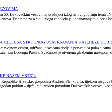
VEZOVIMA
nim 60. Đakovačkim vezovima, uređujući izlog na ovogodišnju temu „Nek
stanova. Priprema za izradu izloga započela je upoznavanjem djece s b
4. CIKLUSA STRUČNOG USAVRŠAVANJA KATEHEZE DOBR
razvojnom centru, održana je svečana dodjela potvrdnica polaznicama k
teheza Dobroga Pastira. Svečanost je otvorena glazbenim nastupom dje
SKE NAŠEM VRTIĆU
lade Republike Hrvatske, gospodina Andreja Plenkovića, tijekom njego
rigodan poklon – dječji rad izrađen povodom Đakovačkih vezova, kao z