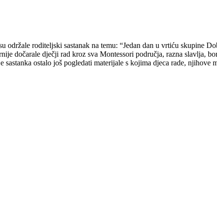
su održale roditeljski sastanak na temu: “Jedan dan u vrtiću skupine Do
rnije dočarale dječji rad kroz sva Montessori područja, razna slavlja, bora
lije sastanka ostalo još pogledati materijale s kojima djeca rade, njihove m