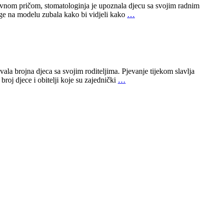
ivnom pričom, stomatologinja je upoznala djecu sa svojim radnim
age na modelu zubala kako bi vidjeli kako
…
la brojna djeca sa svojim roditeljima. Pjevanje tijekom slavlja
roj djece i obitelji koje su zajednički
…