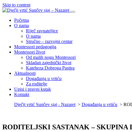
Skip to content
Početna
O nama
Riječ ravnateljice
O nama
Stručno – razvojni centar
Montessori pedagogija
Montessori život
Od malih nogu Montessori
Skladan zajednički život
Kateheza Dobroga Pastira
Aktualnosti
Događanja u vrtiću
Za roditelje
Upisi i pravni kutak
Kontakt
Dječji vrtić Sunčev sjaj - Nazaret
>
Događanja u vrtiću
>
ROD
RODITELJSKI SASTANAK – SKUPINA