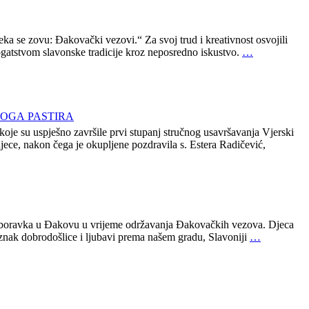
a se zovu: Đakovački vezovi.“ Za svoj trud i kreativnost osvojili
ogatstvom slavonske tradicije kroz neposredno iskustvo.
…
OGA PASTIRA
oje su uspješno završile prvi stupanj stručnog usavršavanja Vjerski
ce, nakon čega je okupljene pozdravila s. Estera Radičević,
va boravka u Đakovu u vrijeme održavanja Đakovačkih vezova. Djeca
nak dobrodošlice i ljubavi prema našem gradu, Slavoniji
…