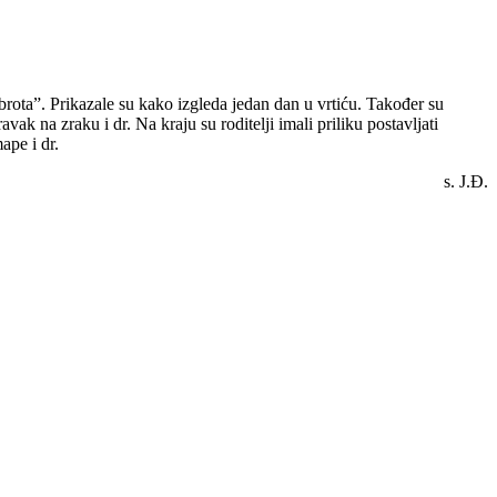
brota”. Prikazale su kako izgleda jedan dan u vrtiću. Također su
vak na zraku i dr. Na kraju su roditelji imali priliku postavljati
ape i dr.
s. J.Đ.