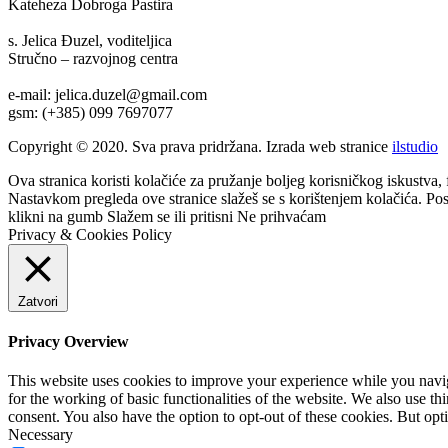
Kateheza Dobroga Pastira
s. Jelica Đuzel, voditeljica
Stručno – razvojnog centra
e-mail: jelica.duzel@gmail.com
gsm: (+385) 099 7697077
Copyright © 2020. Sva prava pridržana. Izrada web stranice
ilstudio
Ova stranica koristi kolačiće za pružanje boljeg korisničkog iskustva, 
Nastavkom pregleda ove stranice slažeš se s korištenjem kolačića. Po
klikni na gumb
Slažem se
ili pritisni
Ne prihvaćam
Privacy & Cookies Policy
Zatvori
Privacy Overview
This website uses cookies to improve your experience while you naviga
for the working of basic functionalities of the website. We also use t
consent. You also have the option to opt-out of these cookies. But op
Necessary