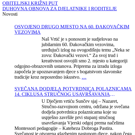
OBITELJSKI KRIŽNI PUT
DUHOVNA OBNOVA ZA DJELATNIKE I RODITELJE
Novosti
OSVOJENO DRUGO MJESTO NA 60. ĐAKOVAČKIM
VEZOVIMA
Naš Vrtić je s ponosom je sudjelovao na
jubilarnim 60. Đakovačkim vezovima,
uređujući izlog na ovogodišnju temu „Neka se
zovu: Đakovački vezovi.“ Za svoj trud i
kreativnost osvojili smo 2. mjesto u kategoriji
odgojno-obrazovnih ustanova. Priprema za izradu izloga
započela je upoznavanjem djece s bogatstvom slavonske
tradicije kroz neposredno iskustvo.
…
SVEČANA DODJELA POTVRDNICA POLAZNICAMA
14. CIKLUSA STRUČNOG USAVRŠAVANJA
KATEHEZE DOBROGA PASTIRA
U Dječjem vrtiću Sunčev sjaj – Nazaret,
Stručno-razvojnom centru, održana je svečana
dodjela potvrdnica polaznicama koje su
uspješno završile prvi stupanj stručnog
usavršavanja Vjerski odgoj prema načelima
Montessori pedagogije – Kateheza Dobroga Pastira.
Svečanost je otvorena glazbenim nastupom djece, nakon čega