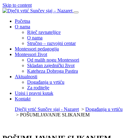
Skip to content
Početna
O nama
Riječ ravnateljice
O nama
Stručno – razvojni centar
Montessori pedagogija
Montessori život
Od malih nogu Montessori
Skladan zajednički život
Kateheza Dobroga Pastira
Aktualnosti
Događanja u vrtiću
Za roditelje
Upisi i pravni kutak
Kontakt
Dječji vrtić Sunčev sjaj - Nazaret
>
Događanja u vrtiću
>
POŠUMLJAVANJE SLIKANJEM