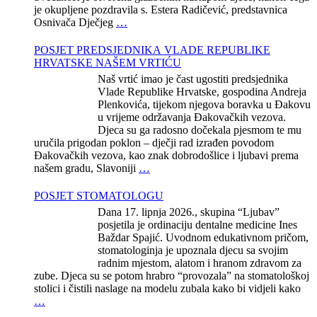
je okupljene pozdravila s. Estera Radičević, predstavnica
Osnivača Dječjeg
…
POSJET PREDSJEDNIKA VLADE REPUBLIKE
HRVATSKE NAŠEM VRTIĆU
Naš vrtić imao je čast ugostiti predsjednika
Vlade Republike Hrvatske, gospodina Andreja
Plenkovića, tijekom njegova boravka u Đakovu
u vrijeme održavanja Đakovačkih vezova.
Djeca su ga radosno dočekala pjesmom te mu
uručila prigodan poklon – dječji rad izrađen povodom
Đakovačkih vezova, kao znak dobrodošlice i ljubavi prema
našem gradu, Slavoniji
…
POSJET STOMATOLOGU
Dana 17. lipnja 2026., skupina “Ljubav”
posjetila je ordinaciju dentalne medicine Ines
Baždar Spajić. Uvodnom edukativnom pričom,
stomatologinja je upoznala djecu sa svojim
radnim mjestom, alatom i hranom zdravom za
zube. Djeca su se potom hrabro “provozala” na stomatološkoj
stolici i čistili naslage na modelu zubala kako bi vidjeli kako
…