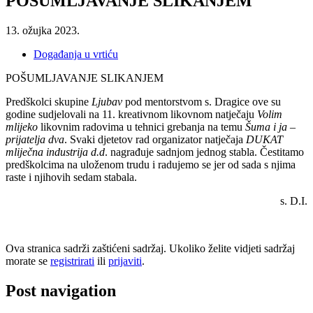
POŠUMLJAVANJE SLIKANJEM
13. ožujka 2023.
Događanja u vrtiću
POŠUMLJAVANJE SLIKANJEM
Predškolci skupine
Ljubav
pod mentorstvom s. Dragice ove su
godine sudjelovali na 11. kreativnom likovnom natječaju
Volim
mlijeko
likovnim radovima u tehnici grebanja na temu
Šuma i ja –
prijatelja
dva
. Svaki djetetov rad organizator natječaja
DUKAT
mliječna industrija d.d
. nagrađuje sadnjom jednog stabla. Čestitamo
predškolcima na uloženom trudu i radujemo se jer od sada s njima
raste i njihovih sedam stabala.
s. D.I.
Ova stranica sadrži zaštićeni sadržaj. Ukoliko želite vidjeti sadržaj
morate se
registrirati
ili
prijaviti
.
Post navigation