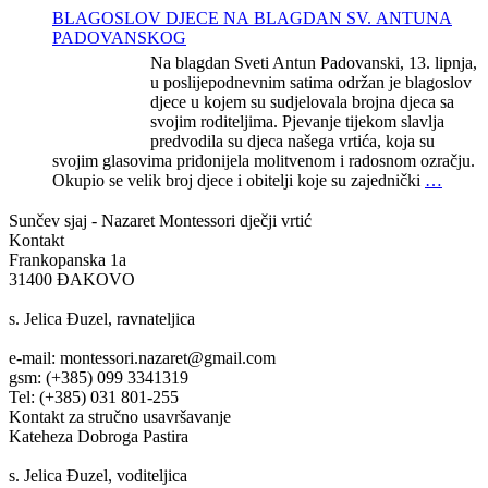
BLAGOSLOV DJECE NA BLAGDAN SV. ANTUNA
PADOVANSKOG
Na blagdan Sveti Antun Padovanski, 13. lipnja,
u poslijepodnevnim satima održan je blagoslov
djece u kojem su sudjelovala brojna djeca sa
svojim roditeljima. Pjevanje tijekom slavlja
predvodila su djeca našega vrtića, koja su
svojim glasovima pridonijela molitvenom i radosnom ozračju.
Okupio se velik broj djece i obitelji koje su zajednički
…
Sunčev sjaj - Nazaret
Montessori dječji vrtić
Kontakt
Frankopanska 1a
31400 ĐAKOVO
s. Jelica Đuzel, ravnateljica
e-mail: montessori.nazaret@gmail.com
gsm: (+385) 099 3341319
Tel: (+385) 031 801-255
Kontakt za stručno usavršavanje
Kateheza Dobroga Pastira
s. Jelica Đuzel, voditeljica