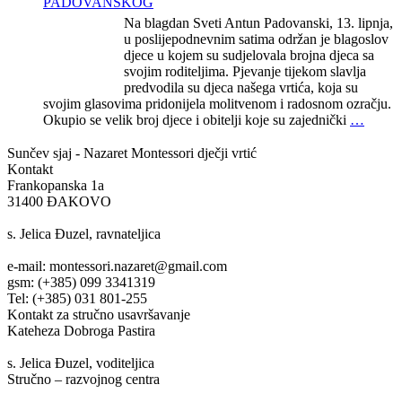
PADOVANSKOG
Na blagdan Sveti Antun Padovanski, 13. lipnja,
u poslijepodnevnim satima održan je blagoslov
djece u kojem su sudjelovala brojna djeca sa
svojim roditeljima. Pjevanje tijekom slavlja
predvodila su djeca našega vrtića, koja su
svojim glasovima pridonijela molitvenom i radosnom ozračju.
Okupio se velik broj djece i obitelji koje su zajednički
…
Sunčev sjaj - Nazaret
Montessori dječji vrtić
Kontakt
Frankopanska 1a
31400 ĐAKOVO
s. Jelica Đuzel, ravnateljica
e-mail: montessori.nazaret@gmail.com
gsm: (+385) 099 3341319
Tel: (+385) 031 801-255
Kontakt za stručno usavršavanje
Kateheza Dobroga Pastira
s. Jelica Đuzel, voditeljica
Stručno – razvojnog centra