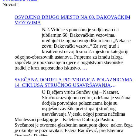
Novosti
OSVOJENO DRUGO MJESTO NA 60. ĐAKOVAČKIM
VEZOVIMA
Naš Vrtić je s ponosom je sudjelovao na
jubilarnim 60. Đakovačkim vezovima,
uređujući izlog na ovogodišnju temu „Neka se
zovu: Đakovački vezovi.“ Za svoj trud i
kreativnost osvojili smo 2. mjesto u kategoriji
odgojno-obrazovnih ustanova. Priprema za izradu izloga
započela je upoznavanjem djece s bogatstvom slavonske
tradicije kroz neposredno iskustvo.
…
SVEČANA DODJELA POTVRDNICA POLAZNICAMA
14. CIKLUSA STRUČNOG USAVRŠAVANJA
KATEHEZE DOBROGA PASTIRA
U Dječjem vrtiću Sunčev sjaj – Nazaret,
Stručno-razvojnom centru, održana je svečana
dodjela potvrdnica polaznicama koje su
uspješno završile prvi stupanj stručnog
usavršavanja Vjerski odgoj prema načelima
Montessori pedagogije – Kateheza Dobroga Pastira.
Svečanost je otvorena glazbenim nastupom djece, nakon čega
je okupljene pozdravila s. Estera Radičević, predstavnica
Osnivača Dječjeg
…