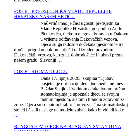
POSJET PREDSJEDNIKA VLADE REPUBLIKE
HRVATSKE NAŠEM VRTIĆU
Naš vrtić imao je čast ugostiti predsjednika
Vlade Republike Hrvatske, gospodina Andreja
Plenkovića, tijekom njegova boravka u Đakovu
u vrijeme održavanja Đakovačkih vezova.
Djeca su ga radosno dočekala pjesmom te mu
uručila prigodan poklon – dječji rad izrađen povodom
Đakovačkih vezova, kao znak dobrodošlice i ljubavi prema
našem gradu, Slavoniji
…
POSJET STOMATOLOGU
Dana 17. lipnja 2026., skupina “Ljubav”
posjetila je ordinaciju dentalne medicine Ines
Baždar Spajić. Uvodnom edukativnom pričom,
stomatologinja je upoznala djecu sa svojim
radnim mjestom, alatom i hranom zdravom za
zube. Djeca su se potom hrabro “provozala” na stomatološkoj
stolici i čistili naslage na modelu zubala kako bi vidjeli kako
…
BLAGOSLOV DJECE NA BLAGDAN SV. ANTUNA