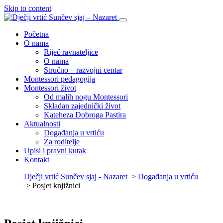
Skip to content
Početna
O nama
Riječ ravnateljice
O nama
Stručno – razvojni centar
Montessori pedagogija
Montessori život
Od malih nogu Montessori
Skladan zajednički život
Kateheza Dobroga Pastira
Aktualnosti
Događanja u vrtiću
Za roditelje
Upisi i pravni kutak
Kontakt
Dječji vrtić Sunčev sjaj - Nazaret
>
Događanja u vrtiću
>
Posjet knjižnici