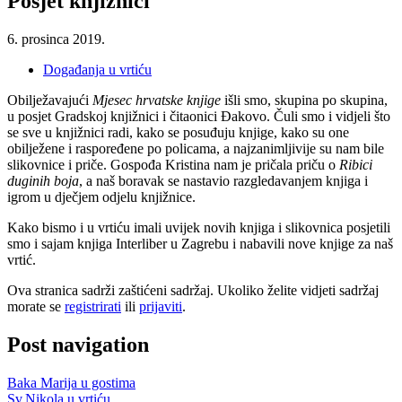
Posjet knjižnici
6. prosinca 2019.
Događanja u vrtiću
Obilježavajući
Mjesec hrvatske knjige
išli smo, skupina po skupina,
u posjet Gradskoj knjižnici i čitaonici Đakovo. Čuli smo i vidjeli što
se sve u knjižnici radi, kako se posuđuju knjige, kako su one
obilježene i raspoređene po policama, a najzanimljivije su nam bile
slikovnice i priče. Gospođa Kristina nam je pričala priču o
Ribici
duginih boja
, a naš boravak se nastavio razgledavanjem knjiga i
igrom u dječjem odjelu knjižnice.
Kako bismo i u vrtiću imali uvijek novih knjiga i slikovnica posjetili
smo i sajam knjiga Interliber u Zagrebu i nabavili nove knjige za naš
vrtić.
Ova stranica sadrži zaštićeni sadržaj. Ukoliko želite vidjeti sadržaj
morate se
registrirati
ili
prijaviti
.
Post navigation
Baka Marija u gostima
Sv.Nikola u vrtiću