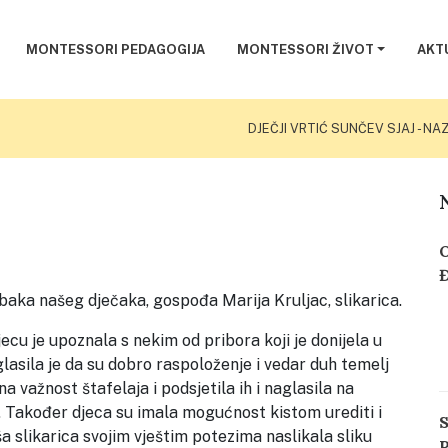
MONTESSORI PEDAGOGIJA
MONTESSORI ŽIVOT
AKT
DJEČJI VRTIĆ SUNČEV SJAJ - N
e baka našeg dječaka, gospođa Marija Kruljac, slikarica.
u je upoznala s nekim od pribora koji je donijela u
lasila je da su dobro raspoloženje i vedar duh temelj
na važnost štafelaja i podsjetila ih i naglasila na
Đ
l. Također djeca su imala mogućnost kistom urediti i
o
a slikarica svojim vještim potezima naslikala sliku
o