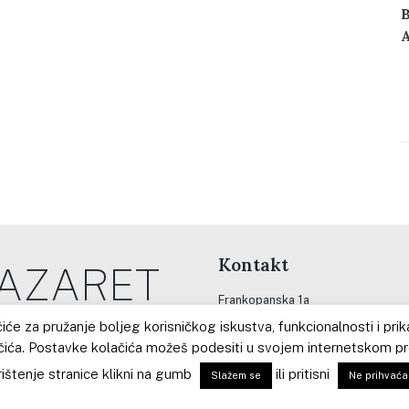
r
z
s
z
r
d
p
O
z
Kontakt
NAZARET
Frankopanska 1a
31400 ĐAKOVO
čiće za pružanje boljeg korisničkog iskustva, funkcionalnosti i pr
čića. Postavke kolačića možeš podesiti u svojem internetskom pr
s. Jelica Đuzel, ravnateljica
rištenje stranice klikni na gumb
ili pritisni
Slažem se
Ne prihvać
e-mail: montessori.nazaret@gmail
gsm: (+385) 099 3341319