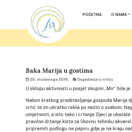
POČETNA
O NAMA
Baka Marija u gostima
25. studenoga 2019.
Događanja u vrtiću
U sklopu aktivnosti u posjet skupini „Mir“ bila j
Nakon kratkog predstavljanja gospođa Marija djec
vrtić te im ukratko rekla po nešto o svakom. Nag
umjetnosti, a isto tako i crtanja. Djeci je ukazala 
pravilno držanje kista za likovnu tehniku akvare
pripremiti podlogu na papiru gdje je na kraju naš