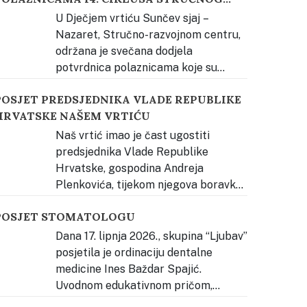
USAVRŠAVANJA KATEHEZE DOBROGA
apočela je upoznavanjem djece s bogatstvom
U Dječjem vrtiću Sunčev sjaj –
PASTIRA
lavonske tradicije kroz neposredno iskustvo.
…
Nazaret, Stručno-razvojnom centru,
održana je svečana dodjela
potvrdnica polaznicama koje su
spješno završile prvi stupanj stručnog
POSJET PREDSJEDNIKA VLADE REPUBLIKE
savršavanja Vjerski odgoj prema načelima
HRVATSKE NAŠEM VRTIĆU
ontessori pedagogije – Kateheza Dobroga
astira. Svečanost je otvorena glazbenim
Naš vrtić imao je čast ugostiti
astupom djece, nakon čega je okupljene
predsjednika Vlade Republike
ozdravila s. Estera Radičević, predstavnica
Hrvatske, gospodina Andreja
snivača Dječjeg
…
Plenkovića, tijekom njegova boravka
 Đakovu u vrijeme održavanja Đakovačkih
POSJET STOMATOLOGU
ezova. Djeca su ga radosno dočekala pjesmom
e mu uručila prigodan poklon – dječji rad izrađen
Dana 17. lipnja 2026., skupina “Ljubav”
ovodom Đakovačkih vezova, kao znak
posjetila je ordinaciju dentalne
obrodošlice i ljubavi prema našem gradu,
medicine Ines Baždar Spajić.
lavoniji
…
Uvodnom edukativnom pričom,
tomatologinja je upoznala djecu sa svojim