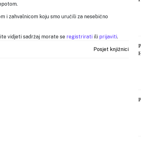
jepotom.
z
s
 i zahvalnicom koju smo uručili za nesebično
lite vidjeti sadržaj morate se
registrirati
ili
prijaviti
.
u
u
Posjet knjižnici
M
P
n
p
O
u
v
t
p
d
S
s