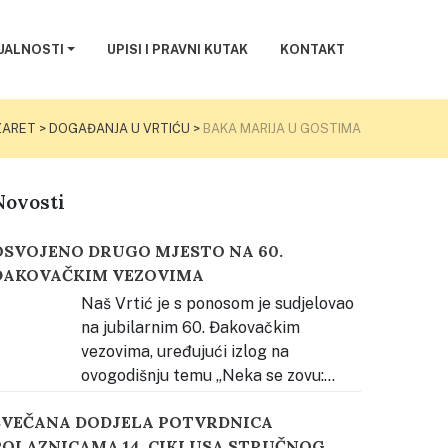
UALNOSTI
UPISI I PRAVNI KUTAK
KONTAKT
AZARET
>
DOGAĐANJA U VRTIĆU
>
BAKA MARIJA U GOSTIMA
Novosti
OSVOJENO DRUGO MJESTO NA 60.
ĐAKOVAČKIM VEZOVIMA
Naš Vrtić je s ponosom je sudjelovao
na jubilarnim 60. Đakovačkim
vezovima, uređujući izlog na
ovogodišnju temu „Neka se zovu:
akovački vezovi.“ Za svoj trud i kreativnost
SVEČANA DODJELA POTVRDNICA
svojili smo 2. mjesto u kategoriji odgojno-
POLAZNICAMA 14. CIKLUSA STRUČNOG
brazovnih ustanova. Priprema za izradu izloga