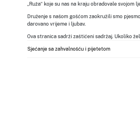
„Ruža“ koje su nas na kraju obradovale svojom l
Druženje s našom gošćom zaokružili smo pjesmom
darovano vrijeme i ljubav.
Ova stranica sadrži zaštićeni sadržaj. Ukoliko že
Post navigation
Sjećanje sa zahvalnošću i pijetetom