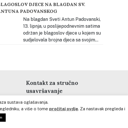
BLAGOSLOV DJECE NA BLAGDAN SV.
adnim mjestom, alatom i hranom zdravom za
ANTUNA PADOVANSKOG
ube. Djeca su se potom hrabro “provozala” na
tomatološkoj stolici i čistili naslage na modelu
Na blagdan Sveti Antun Padovanski,
ubala kako bi vidjeli kako
…
13. lipnja, u poslijepodnevnim satima
održan je blagoslov djece u kojem su
sudjelovala brojna djeca sa svojim
oditeljima. Pjevanje tijekom slavlja predvodila su
jeca našega vrtića, koja su svojim glasovima
ridonijela molitvenom i radosnom ozračju.
kupio se velik broj djece i obitelji koje su
ajednički
…
Kontakt za stručno
usavršavanje
ikaza sustava oglašavanja.
Kateheza Dobroga Pastira
egledniku, a više o tome
pročitaj ovdje
. Za nastavak pregleda i
s. Jelica Đuzel, voditeljica
am
Stručno – razvojnog centra
.com