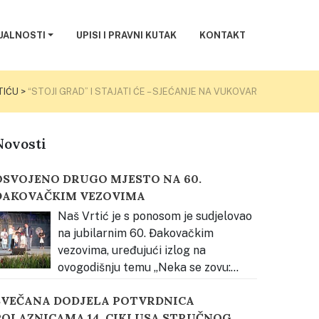
UALNOSTI
UPISI I PRAVNI KUTAK
KONTAKT
TIĆU
>
“STOJI GRAD” I STAJATI ĆE – SJEĆANJE NA VUKOVAR
Novosti
OSVOJENO DRUGO MJESTO NA 60.
ĐAKOVAČKIM VEZOVIMA
Naš Vrtić je s ponosom je sudjelovao
na jubilarnim 60. Đakovačkim
vezovima, uređujući izlog na
ovogodišnju temu „Neka se zovu:
akovački vezovi.“ Za svoj trud i kreativnost
SVEČANA DODJELA POTVRDNICA
svojili smo 2. mjesto u kategoriji odgojno-
POLAZNICAMA 14. CIKLUSA STRUČNOG
brazovnih ustanova. Priprema za izradu izloga