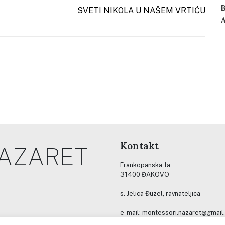
r
SVETI NIKOLA U NAŠEM VRTIĆU
z
s
z
r
d
p
O
z
Kontakt
NAZARET
Frankopanska 1a
31400 ĐAKOVO
s. Jelica Đuzel, ravnateljica
e-mail: montessori.nazaret@gmail
gsm: (+385) 099 3341319