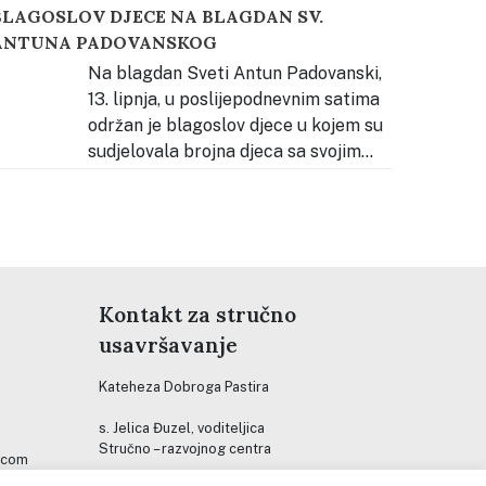
BLAGOSLOV DJECE NA BLAGDAN SV.
adnim mjestom, alatom i hranom zdravom za
ANTUNA PADOVANSKOG
ube. Djeca su se potom hrabro “provozala” na
tomatološkoj stolici i čistili naslage na modelu
Na blagdan Sveti Antun Padovanski,
ubala kako bi vidjeli kako
…
13. lipnja, u poslijepodnevnim satima
održan je blagoslov djece u kojem su
sudjelovala brojna djeca sa svojim
oditeljima. Pjevanje tijekom slavlja predvodila su
jeca našega vrtića, koja su svojim glasovima
ridonijela molitvenom i radosnom ozračju.
kupio se velik broj djece i obitelji koje su
ajednički
…
Kontakt za stručno
usavršavanje
Kateheza Dobroga Pastira
s. Jelica Đuzel, voditeljica
Stručno – razvojnog centra
.com