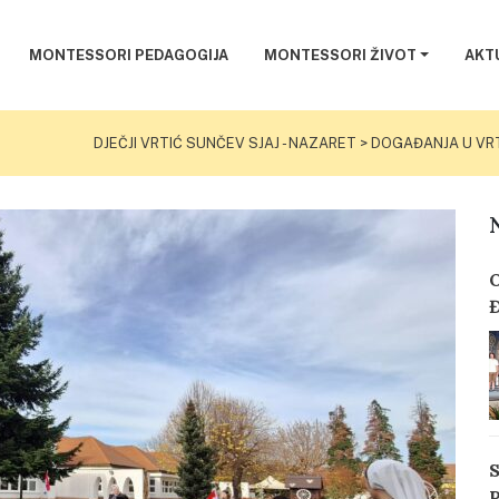
MONTESSORI PEDAGOGIJA
MONTESSORI ŽIVOT
AKT
DJEČJI VRTIĆ SUNČEV SJAJ - NAZARET
>
DOGAĐANJA U VR
Đ
o
o