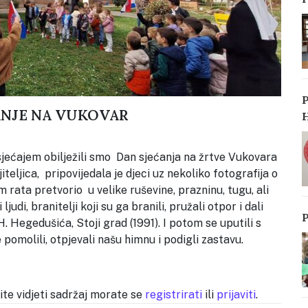
z
s
u
u
ĆANJE NA VUKOVAR
M
P
n
jećajem obilježili smo Dan sjećanja na žrtve Vukovara
p
iteljica, pripovijedala je djeci uz nekoliko fotografija o
O
m rata pretvorio u velike ruševine, prazninu, tugu, ali
u
judi, branitelji koji su ga branili, pružali otpor i dali
v
. Hegedušića, Stoji grad (1991). I potom se uputili s
t
pomolili, otpjevali našu himnu i podigli zastavu.
p
d
S
lite vidjeti sadržaj morate se
registrirati
ili
prijaviti
.
s