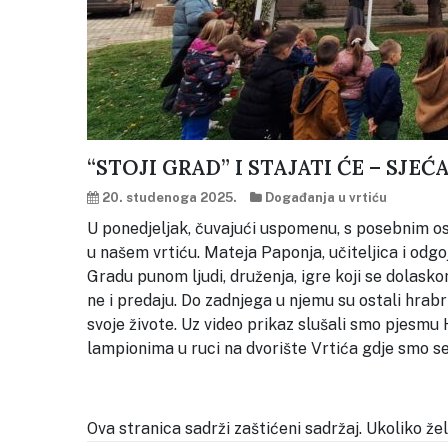
“STOJI GRAD” I STAJATI ĆE – SJE
20. studenoga 2025.
Događanja u vrtiću
U ponedjeljak, čuvajući uspomenu, s posebnim os
u našem vrtiću. Mateja Paponja, učiteljica i odgoj
Gradu punom ljudi, druženja, igre koji se dolasko
ne i predaju. Do zadnjega u njemu su ostali hrabri l
svoje živote. Uz video prikaz slušali smo pjesmu H
lampionima u ruci na dvorište Vrtića gdje smo se 
Ova stranica sadrži zaštićeni sadržaj. Ukoliko že