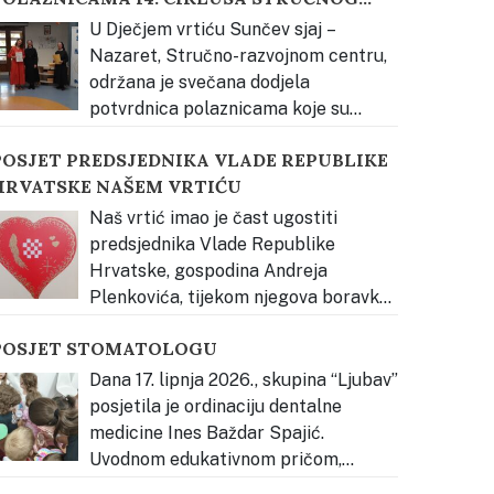
USAVRŠAVANJA KATEHEZE DOBROGA
apočela je upoznavanjem djece s bogatstvom
U Dječjem vrtiću Sunčev sjaj –
PASTIRA
lavonske tradicije kroz neposredno iskustvo.
…
Nazaret, Stručno-razvojnom centru,
održana je svečana dodjela
potvrdnica polaznicama koje su
spješno završile prvi stupanj stručnog
POSJET PREDSJEDNIKA VLADE REPUBLIKE
savršavanja Vjerski odgoj prema načelima
HRVATSKE NAŠEM VRTIĆU
ontessori pedagogije – Kateheza Dobroga
astira. Svečanost je otvorena glazbenim
Naš vrtić imao je čast ugostiti
astupom djece, nakon čega je okupljene
predsjednika Vlade Republike
ozdravila s. Estera Radičević, predstavnica
Hrvatske, gospodina Andreja
snivača Dječjeg
…
Plenkovića, tijekom njegova boravka
 Đakovu u vrijeme održavanja Đakovačkih
POSJET STOMATOLOGU
ezova. Djeca su ga radosno dočekala pjesmom
e mu uručila prigodan poklon – dječji rad izrađen
Dana 17. lipnja 2026., skupina “Ljubav”
ovodom Đakovačkih vezova, kao znak
posjetila je ordinaciju dentalne
obrodošlice i ljubavi prema našem gradu,
medicine Ines Baždar Spajić.
lavoniji
…
Uvodnom edukativnom pričom,
tomatologinja je upoznala djecu sa svojim