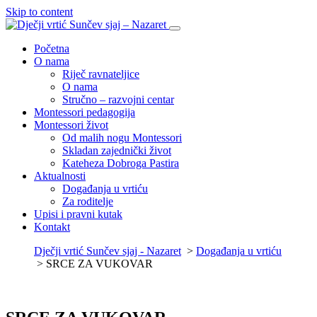
Skip to content
Početna
O nama
Riječ ravnateljice
O nama
Stručno – razvojni centar
Montessori pedagogija
Montessori život
Od malih nogu Montessori
Skladan zajednički život
Kateheza Dobroga Pastira
Aktualnosti
Događanja u vrtiću
Za roditelje
Upisi i pravni kutak
Kontakt
Dječji vrtić Sunčev sjaj - Nazaret
>
Događanja u vrtiću
>
SRCE ZA VUKOVAR