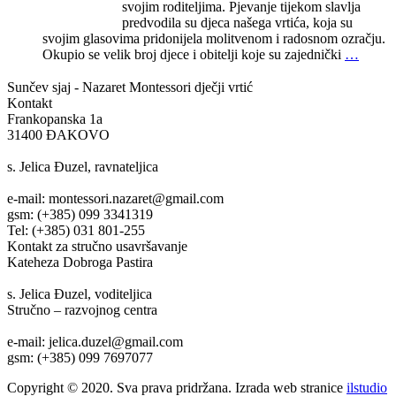
svojim roditeljima. Pjevanje tijekom slavlja
predvodila su djeca našega vrtića, koja su
svojim glasovima pridonijela molitvenom i radosnom ozračju.
Okupio se velik broj djece i obitelji koje su zajednički
…
Sunčev sjaj - Nazaret
Montessori dječji vrtić
Kontakt
Frankopanska 1a
31400 ĐAKOVO
s. Jelica Đuzel, ravnateljica
e-mail: montessori.nazaret@gmail.com
gsm: (+385) 099 3341319
Tel: (+385) 031 801-255
Kontakt za stručno usavršavanje
Kateheza Dobroga Pastira
s. Jelica Đuzel, voditeljica
Stručno – razvojnog centra
e-mail: jelica.duzel@gmail.com
gsm: (+385) 099 7697077
Copyright © 2020. Sva prava pridržana. Izrada web stranice
ilstudio