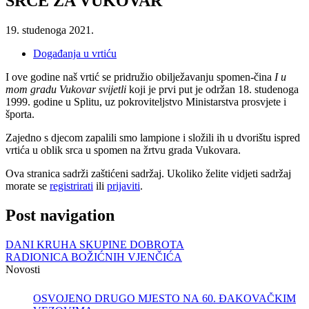
SRCE ZA VUKOVAR
19. studenoga 2021.
Događanja u vrtiću
I ove godine naš vrtić se pridružio obilježavanju spomen-čina
I u
mom gradu Vukovar svijetli
koji je prvi put je održan 18. studenoga
1999. godine u Splitu, uz pokroviteljstvo Ministarstva prosvjete i
športa.
Zajedno s djecom zapalili smo lampione i složili ih u dvorištu ispred
vrtića u oblik srca u spomen na žrtvu grada Vukovara.
Ova stranica sadrži zaštićeni sadržaj. Ukoliko želite vidjeti sadržaj
morate se
registrirati
ili
prijaviti
.
Post navigation
DANI KRUHA SKUPINE DOBROTA
RADIONICA BOŽIĆNIH VJENČIĆA
Novosti
OSVOJENO DRUGO MJESTO NA 60. ĐAKOVAČKIM