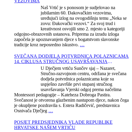
VEZOVIMA
Naš Vrtić je s ponosom je sudjelovao na
jubilarnim 60. Đakovačkim vezovima,
uređujući izlog na ovogodišnju temu „Neka se
zovu: Đakovački vezovi.“ Za svoj trud i
kreativnost osvojili smo 2. mjesto u kategoriji
odgojno-obrazovnih ustanova. Priprema za izradu izloga
započela je upoznavanjem djece s bogatstvom slavonske
tradicije kroz neposredno iskustvo.
…
SVEČANA DODJELA POTVRDNICA POLAZNICAMA
14. CIKLUSA STRUČNOG USAVRŠAVANJA
KATEHEZE DOBROGA PASTIRA
U Dječjem vrtiću Sunčev sjaj – Nazaret,
Stručno-razvojnom centru, održana je svečana
dodjela potvrdnica polaznicama koje su
uspješno završile prvi stupanj stručnog
usavršavanja Vjerski odgoj prema načelima
Montessori pedagogije – Kateheza Dobroga Pastira.
Svečanost je otvorena glazbenim nastupom djece, nakon čega
je okupljene pozdravila s. Estera Radičević, predstavnica
Osnivača Dječjeg
…
POSJET PREDSJEDNIKA VLADE REPUBLIKE
HRVATSKE NAŠEM VRTIĆU