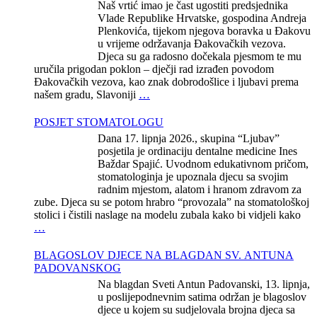
Naš vrtić imao je čast ugostiti predsjednika
Vlade Republike Hrvatske, gospodina Andreja
Plenkovića, tijekom njegova boravka u Đakovu
u vrijeme održavanja Đakovačkih vezova.
Djeca su ga radosno dočekala pjesmom te mu
uručila prigodan poklon – dječji rad izrađen povodom
Đakovačkih vezova, kao znak dobrodošlice i ljubavi prema
našem gradu, Slavoniji
…
POSJET STOMATOLOGU
Dana 17. lipnja 2026., skupina “Ljubav”
posjetila je ordinaciju dentalne medicine Ines
Baždar Spajić. Uvodnom edukativnom pričom,
stomatologinja je upoznala djecu sa svojim
radnim mjestom, alatom i hranom zdravom za
zube. Djeca su se potom hrabro “provozala” na stomatološkoj
stolici i čistili naslage na modelu zubala kako bi vidjeli kako
…
BLAGOSLOV DJECE NA BLAGDAN SV. ANTUNA
PADOVANSKOG
Na blagdan Sveti Antun Padovanski, 13. lipnja,
u poslijepodnevnim satima održan je blagoslov
djece u kojem su sudjelovala brojna djeca sa