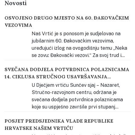
Novosti
OSVOJENO DRUGO MJESTO NA 60. ĐAKOVAČKIM
VEZOVIMA
Naš Vrtić je s ponosom je sudjelovao na
jubilarnim 60. Đakovačkim vezovima,
uređujući izlog na ovogodišnju temu „Neka
se zovu: Đakovački vezovi.“ Za svoj trud i
kreativnost osvojili smo 2. mjesto u kategoriji odgojno-
SVEČANA DODJELA POTVRDNICA POLAZNICAMA
obrazovnih ustanova. Priprema za izradu izloga
14. CIKLUSA STRUČNOG USAVRŠAVANJA
započela je upoznavanjem djece s bogatstvom
KATEHEZE DOBROGA PASTIRA
slavonske tradicije kroz neposredno iskustvo.
…
U Dječjem vrtiću Sunčev sjaj – Nazaret,
Stručno-razvojnom centru, održana je
svečana dodjela potvrdnica polaznicama
koje su uspješno završile prvi stupanj
stručnog usavršavanja Vjerski odgoj prema načelima
POSJET PREDSJEDNIKA VLADE REPUBLIKE
Montessori pedagogije – Kateheza Dobroga Pastira.
HRVATSKE NAŠEM VRTIĆU
Svečanost je otvorena glazbenim nastupom djece,