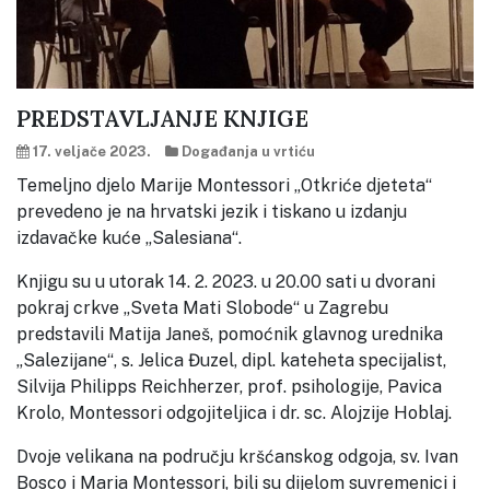
PREDSTAVLJANJE KNJIGE
17. veljače 2023.
Događanja u vrtiću
Temeljno djelo Marije Montessori „Otkriće djeteta“
prevedeno je na hrvatski jezik i tiskano u izdanju
izdavačke kuće „Salesiana“.
Knjigu su u utorak 14. 2. 2023. u 20.00 sati u dvorani
pokraj crkve „Sveta Mati Slobode“ u Zagrebu
predstavili Matija Janeš, pomoćnik glavnog urednika
„Salezijane“, s. Jelica Đuzel, dipl. kateheta specijalist,
Silvija Philipps Reichherzer, prof. psihologije, Pavica
Krolo, Montessori odgojiteljica i dr. sc. Alojzije Hoblaj.
Dvoje velikana na području kršćanskog odgoja, sv. Ivan
Bosco i Maria Montessori, bili su dijelom suvremenici i