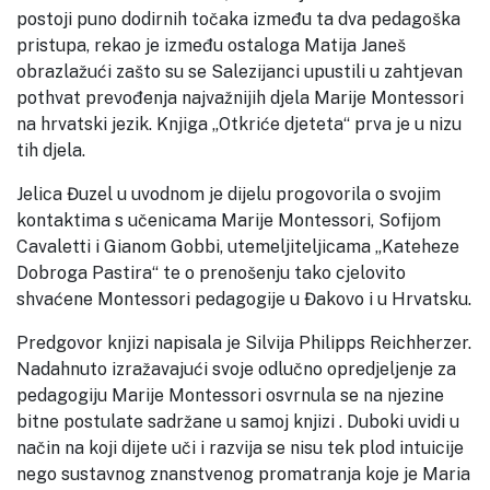
postoji puno dodirnih točaka između ta dva pedagoška
pristupa, rekao je između ostaloga Matija Janeš
obrazlažući zašto su se Salezijanci upustili u zahtjevan
pothvat prevođenja najvažnijih djela Marije Montessori
na hrvatski jezik. Knjiga „Otkriće djeteta“ prva je u nizu
tih djela.
Jelica Đuzel u uvodnom je dijelu progovorila o svojim
kontaktima s učenicama Marije Montessori, Sofijom
Cavaletti i Gianom Gobbi, utemeljiteljicama „Kateheze
Dobroga Pastira“ te o prenošenju tako cjelovito
shvaćene Montessori pedagogije u Đakovo i u Hrvatsku.
Predgovor knjizi napisala je Silvija Philipps Reichherzer.
Nadahnuto izražavajući svoje odlučno opredjeljenje za
pedagogiju Marije Montessori osvrnula se na njezine
bitne postulate sadržane u samoj knjizi . Duboki uvidi u
način na koji dijete uči i razvija se nisu tek plod intuicije
nego sustavnog znanstvenog promatranja koje je Maria