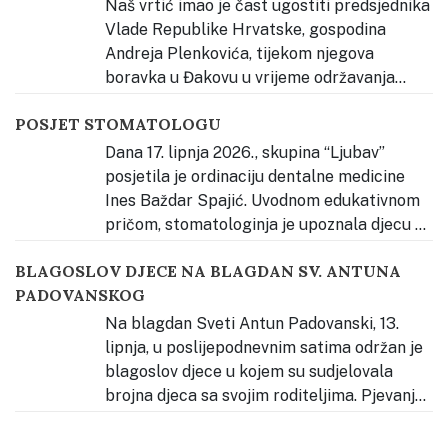
nakon čega je okupljene pozdravila s. Estera Radičević,
Naš vrtić imao je čast ugostiti predsjednika
predstavnica Osnivača Dječjeg
…
Vlade Republike Hrvatske, gospodina
Andreja Plenkovića, tijekom njegova
boravka u Đakovu u vrijeme održavanja
Đakovačkih vezova. Djeca su ga radosno dočekala
POSJET STOMATOLOGU
pjesmom te mu uručila prigodan poklon – dječji rad
izrađen povodom Đakovačkih vezova, kao znak
Dana 17. lipnja 2026., skupina “Ljubav”
dobrodošlice i ljubavi prema našem gradu, Slavoniji
…
posjetila je ordinaciju dentalne medicine
Ines Baždar Spajić. Uvodnom edukativnom
pričom, stomatologinja je upoznala djecu sa
svojim radnim mjestom, alatom i hranom zdravom za
BLAGOSLOV DJECE NA BLAGDAN SV. ANTUNA
zube. Djeca su se potom hrabro “provozala” na
PADOVANSKOG
stomatološkoj stolici i čistili naslage na modelu zubala
kako bi vidjeli kako
…
Na blagdan Sveti Antun Padovanski, 13.
lipnja, u poslijepodnevnim satima održan je
blagoslov djece u kojem su sudjelovala
brojna djeca sa svojim roditeljima. Pjevanje
tijekom slavlja predvodila su djeca našega vrtića, koja
su svojim glasovima pridonijela molitvenom i radosnom