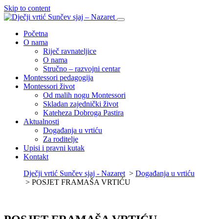
Skip to content
Početna
O nama
Riječ ravnateljice
O nama
Stručno – razvojni centar
Montessori pedagogija
Montessori život
Od malih nogu Montessori
Skladan zajednički život
Kateheza Dobroga Pastira
Aktualnosti
Događanja u vrtiću
Za roditelje
Upisi i pravni kutak
Kontakt
Dječji vrtić Sunčev sjaj - Nazaret
>
Događanja u vrtiću
>
POSJET FRAMAŠA VRTIĆU