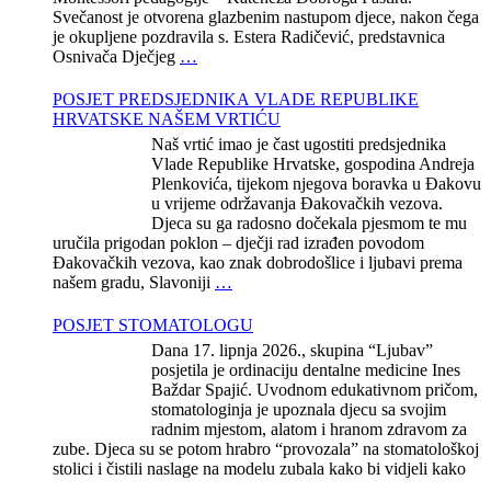
Svečanost je otvorena glazbenim nastupom djece, nakon čega
je okupljene pozdravila s. Estera Radičević, predstavnica
Osnivača Dječjeg
…
POSJET PREDSJEDNIKA VLADE REPUBLIKE
HRVATSKE NAŠEM VRTIĆU
Naš vrtić imao je čast ugostiti predsjednika
Vlade Republike Hrvatske, gospodina Andreja
Plenkovića, tijekom njegova boravka u Đakovu
u vrijeme održavanja Đakovačkih vezova.
Djeca su ga radosno dočekala pjesmom te mu
uručila prigodan poklon – dječji rad izrađen povodom
Đakovačkih vezova, kao znak dobrodošlice i ljubavi prema
našem gradu, Slavoniji
…
POSJET STOMATOLOGU
Dana 17. lipnja 2026., skupina “Ljubav”
posjetila je ordinaciju dentalne medicine Ines
Baždar Spajić. Uvodnom edukativnom pričom,
stomatologinja je upoznala djecu sa svojim
radnim mjestom, alatom i hranom zdravom za
zube. Djeca su se potom hrabro “provozala” na stomatološkoj
stolici i čistili naslage na modelu zubala kako bi vidjeli kako
…