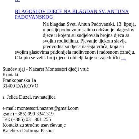
BLAGOSLOV DJECE NA BLAGDAN SV. ANTUNA
PADOVANSKOG
Na blagdan Sveti Antun Padovanski, 13. lipnja,
u poslijepodnevnim satima održan je blagoslov
djece u kojem su sudjelovala brojna djeca sa
svojim roditeljima. Pjevanje tijekom slavlja
predvodila su djeca našega vrtića, koja su
svojim glasovima pridonijela molitvenom i radosnom ozračju.
Okupio se velik broj djece i obitelji koje su zajednički
…
Sunčev sjaj - Nazaret
Montessori dječji vrtić
Kontakt
Frankopanska 1a
31400 ĐAKOVO
s. Jelica Đuzel, ravnateljica
e-mail: montessori.nazaret@gmail.com
gsm: (+385) 099 3341319
Tel: (+385) 031 801-255
Kontakt za stručno usavršavanje
Kateheza Dobroga Pastira