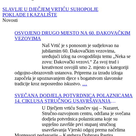
SLAVLJE U DJEČJEM VRTIĆU SUHOPOLJE
POKLADE I KAZALIŠTE
Novosti
OSVOJENO DRUGO MJESTO NA 60. ĐAKOVAČKIM
VEZOVIMA
Naš Vrtić je s ponosom je sudjelovao na
jubilarnim 60. Đakovačkim vezovima,
uređujući izlog na ovogodišnju temu „Neka se
zovu: Đakovački vezovi.“ Za svoj trud i
kreativnost osvojili smo 2. mjesto u kategoriji
odgojno-obrazovnih ustanova. Priprema za izradu izloga
započela je upoznavanjem djece s bogatstvom slavonske
tradicije kroz neposredno iskustvo.
…
SVEČANA DODJELA POTVRDNICA POLAZNICAMA
14. CIKLUSA STRUČNOG USAVRŠAVANJA
KATEHEZE DOBROGA PASTIRA
U Dječjem vrtiću Sunčev sjaj – Nazaret,
Stručno-razvojnom centru, održana je svečana
dodjela potvrdnica polaznicama koje su
uspješno završile prvi stupanj stručnog
usavršavanja Vjerski odgoj prema načelima
Montessori pedagogije – Kateheza Dobroga Pastira.