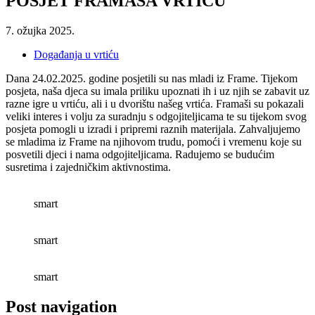
POSJET FRAMAŠA VRTIĆU
7. ožujka 2025.
Događanja u vrtiću
Dana 24.02.2025. godine posjetili su nas mladi iz Frame. Tijekom
posjeta, naša djeca su imala priliku upoznati ih i uz njih se zabavit uz
razne igre u vrtiću, ali i u dvorištu našeg vrtića. Framaši su pokazali
veliki interes i volju za suradnju s odgojiteljicama te su tijekom svog
posjeta pomogli u izradi i pripremi raznih materijala. Zahvaljujemo
se mladima iz Frame na njihovom trudu, pomoći i vremenu koje su
posvetili djeci i nama odgojiteljicama. Radujemo se budućim
susretima i zajedničkim aktivnostima.
smart
smart
smart
Post navigation