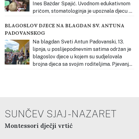
Ines Baždar Spajić. Uvodnom edukativnom
pričom, stomatologinja je upoznala djecu sa
svojim radnim mjestom, alatom i hranom zdravom za
BLAGOSLOV DJECE NA BLAGDAN SV. ANTUNA
zube. Djeca su se potom hrabro “provozala” na
PADOVANSKOG
stomatološkoj stolici i čistili naslage na modelu zubala
kako bi vidjeli kako
…
Na blagdan Sveti Antun Padovanski, 13.
lipnja, u poslijepodnevnim satima održan je
blagoslov djece u kojem su sudjelovala
brojna djeca sa svojim roditeljima. Pjevanje
tijekom slavlja predvodila su djeca našega vrtića, koja
su svojim glasovima pridonijela molitvenom i radosnom
ozračju. Okupio se velik broj djece i obitelji koje su
zajednički
…
SUNČEV SJAJ - NAZARET
Montessori dječji vrtić