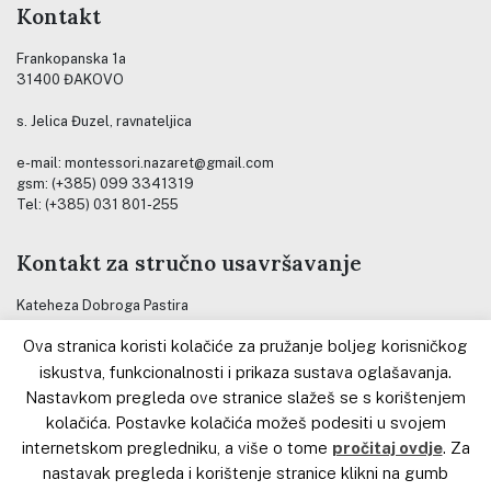
Kontakt
Frankopanska 1a
31400 ĐAKOVO
s. Jelica Đuzel, ravnateljica
e-mail: montessori.nazaret@gmail.com
gsm: (+385) 099 3341319
Tel: (+385) 031 801-255
Kontakt za stručno usavršavanje
Kateheza Dobroga Pastira
Ova stranica koristi kolačiće za pružanje boljeg korisničkog
s. Jelica Đuzel, voditeljica
Stručno – razvojnog centra
iskustva, funkcionalnosti i prikaza sustava oglašavanja.
Nastavkom pregleda ove stranice slažeš se s korištenjem
e-mail: jelica.duzel@gmail.com
kolačića. Postavke kolačića možeš podesiti u svojem
gsm: (+385) 099 7697077
internetskom pregledniku, a više o tome
pročitaj ovdje
. Za
nastavak pregleda i korištenje stranice klikni na gumb