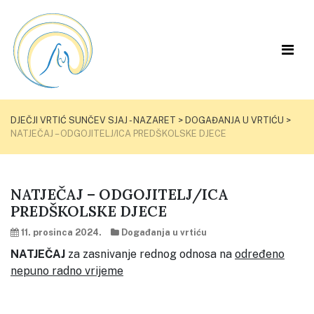
DJEČJI VRTIĆ SUNČEV SJAJ - NAZARET
>
DOGAĐANJA U VRTIĆU
>
NATJEČAJ – ODGOJITELJ/ICA PREDŠKOLSKE DJECE
NATJEČAJ – ODGOJITELJ/ICA
PREDŠKOLSKE DJECE
11. prosinca 2024.
Događanja u vrtiću
NATJEČAJ
za zasnivanje rednog odnosa na
određeno
nepuno radno vrijeme