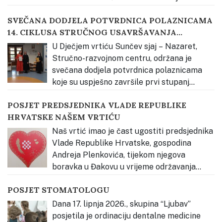
kreativnost osvojili smo 2. mjesto u kategoriji odgojno-
SVEČANA DODJELA POTVRDNICA POLAZNICAMA
obrazovnih ustanova. Priprema za izradu izloga
14. CIKLUSA STRUČNOG USAVRŠAVANJA
započela je upoznavanjem djece s bogatstvom
KATEHEZE DOBROGA PASTIRA
slavonske tradicije kroz neposredno iskustvo.
…
U Dječjem vrtiću Sunčev sjaj – Nazaret,
Stručno-razvojnom centru, održana je
svečana dodjela potvrdnica polaznicama
koje su uspješno završile prvi stupanj
stručnog usavršavanja Vjerski odgoj prema načelima
POSJET PREDSJEDNIKA VLADE REPUBLIKE
Montessori pedagogije – Kateheza Dobroga Pastira.
HRVATSKE NAŠEM VRTIĆU
Svečanost je otvorena glazbenim nastupom djece,
nakon čega je okupljene pozdravila s. Estera Radičević,
Naš vrtić imao je čast ugostiti predsjednika
predstavnica Osnivača Dječjeg
…
Vlade Republike Hrvatske, gospodina
Andreja Plenkovića, tijekom njegova
boravka u Đakovu u vrijeme održavanja
Đakovačkih vezova. Djeca su ga radosno dočekala
POSJET STOMATOLOGU
pjesmom te mu uručila prigodan poklon – dječji rad
izrađen povodom Đakovačkih vezova, kao znak
Dana 17. lipnja 2026., skupina “Ljubav”
dobrodošlice i ljubavi prema našem gradu, Slavoniji
…
posjetila je ordinaciju dentalne medicine