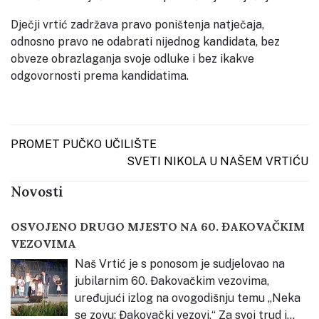
Dječji vrtić zadržava pravo poništenja natječaja,
odnosno pravo ne odabrati nijednog kandidata, bez
obveze obrazlaganja svoje odluke i bez ikakve
odgovornosti prema kandidatima.
Post navigation
PROMET PUČKO UČILIŠTE
SVETI NIKOLA U NAŠEM VRTIĆU
Novosti
OSVOJENO DRUGO MJESTO NA 60. ĐAKOVAČKIM
VEZOVIMA
Naš Vrtić je s ponosom je sudjelovao na
jubilarnim 60. Đakovačkim vezovima,
uređujući izlog na ovogodišnju temu „Neka
se zovu: Đakovački vezovi.“ Za svoj trud i