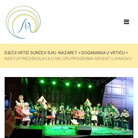
DJEČJI VRTIĆ SUNČEV SJAJ - NAZARET
>
DOGAĐANJA U VRTIĆU
>
NASTUP PREDŠKOLACA U SKLOPU PROGRAMA ADVENT U ĐAKOVU