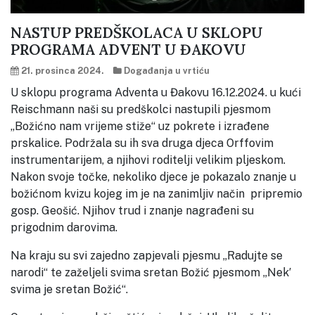
NASTUP PREDŠKOLACA U SKLOPU
PROGRAMA ADVENT U ĐAKOVU
21. prosinca 2024.
Događanja u vrtiću
U sklopu programa Adventa u Đakovu 16.12.2024. u kući
Reischmann naši su predškolci nastupili pjesmom
„Božićno nam vrijeme stiže“ uz pokrete i izrađene
prskalice. Podržala su ih sva druga djeca Orffovim
instrumentarijem, a njihovi roditelji velikim pljeskom.
Nakon svoje točke, nekoliko djece je pokazalo znanje u
božićnom kvizu kojeg im je na zanimljiv način pripremio
gosp. Geošić. Njihov trud i znanje nagrađeni su
prigodnim darovima.
Na kraju su svi zajedno zapjevali pjesmu „Radujte se
narodi“ te zaželjeli svima sretan Božić pjesmom „Nek′
svima je sretan Božić“.