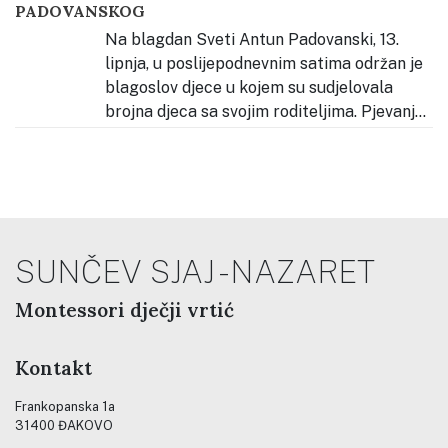
PADOVANSKOG
stomatološkoj stolici i čistili naslage na modelu zubala
kako bi vidjeli kako
…
Na blagdan Sveti Antun Padovanski, 13.
lipnja, u poslijepodnevnim satima održan je
blagoslov djece u kojem su sudjelovala
brojna djeca sa svojim roditeljima. Pjevanje
tijekom slavlja predvodila su djeca našega vrtića, koja
su svojim glasovima pridonijela molitvenom i radosnom
ozračju. Okupio se velik broj djece i obitelji koje su
zajednički
…
SUNČEV SJAJ - NAZARET
Montessori dječji vrtić
Kontakt
Frankopanska 1a
31400 ĐAKOVO