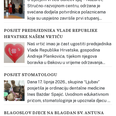
Stručno-razvojnom centru, održana je
svečana dodjela potvrdnica polaznicama
koje su uspješno završile prvi stupanj
stručnog usavršavanja Vjerski odgoj prema načelima
POSJET PREDSJEDNIKA VLADE REPUBLIKE
Montessori pedagogije – Kateheza Dobroga Pastira.
HRVATSKE NAŠEM VRTIĆU
Svečanost je otvorena glazbenim nastupom djece,
nakon čega je okupljene pozdravila s. Estera Radičević,
Naš vrtić imao je čast ugostiti predsjednika
predstavnica Osnivača Dječjeg
…
Vlade Republike Hrvatske, gospodina
Andreja Plenkovića, tijekom njegova
boravka u Đakovu u vrijeme održavanja
Đakovačkih vezova. Djeca su ga radosno dočekala
POSJET STOMATOLOGU
pjesmom te mu uručila prigodan poklon – dječji rad
izrađen povodom Đakovačkih vezova, kao znak
Dana 17. lipnja 2026., skupina “Ljubav”
dobrodošlice i ljubavi prema našem gradu, Slavoniji
…
posjetila je ordinaciju dentalne medicine
Ines Baždar Spajić. Uvodnom edukativnom
pričom, stomatologinja je upoznala djecu sa
svojim radnim mjestom, alatom i hranom zdravom za
BLAGOSLOV DJECE NA BLAGDAN SV. ANTUNA
zube. Djeca su se potom hrabro “provozala” na