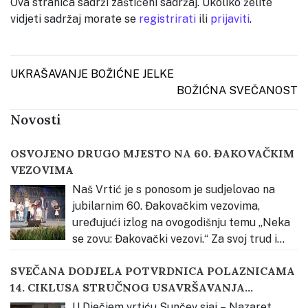
Ova stranica sadrži zaštićeni sadržaj. Ukoliko želite
vidjeti sadržaj morate se
registrirati
ili
prijaviti
.
Post navigation
UKRAŠAVANJE BOŽIĆNE JELKE
BOŽIĆNA SVEČANOST
Novosti
OSVOJENO DRUGO MJESTO NA 60. ĐAKOVAČKIM
VEZOVIMA
Naš Vrtić je s ponosom je sudjelovao na
jubilarnim 60. Đakovačkim vezovima,
uređujući izlog na ovogodišnju temu „Neka
se zovu: Đakovački vezovi.“ Za svoj trud i
kreativnost osvojili smo 2. mjesto u kategoriji odgojno-
SVEČANA DODJELA POTVRDNICA POLAZNICAMA
obrazovnih ustanova. Priprema za izradu izloga
14. CIKLUSA STRUČNOG USAVRŠAVANJA
započela je upoznavanjem djece s bogatstvom
KATEHEZE DOBROGA PASTIRA
slavonske tradicije kroz neposredno iskustvo.
…
U Dječjem vrtiću Sunčev sjaj – Nazaret,