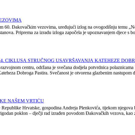
VEZOVIMA
nim 60. Đakovačkim vezovima, uređujući izlog na ovogodišnju temu „Nek
stanova. Priprema za izradu izloga započela je upoznavanjem djece s b
4. CIKLUSA STRUČNOG USAVRŠAVANJA KATEHEZE DOBR
razvojnom centru, održana je svečana dodjela potvrdnica polaznicama k
teheza Dobroga Pastira. Svečanost je otvorena glazbenim nastupom dje
SKE NAŠEM VRTIĆU
lade Republike Hrvatske, gospodina Andreja Plenkovića, tijekom njego
rigodan poklon – dječji rad izrađen povodom Đakovačkih vezova, kao z