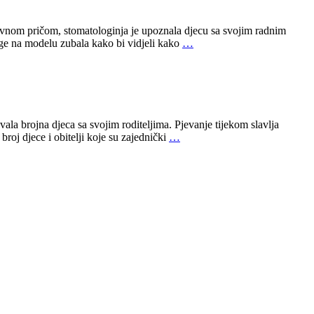
ivnom pričom, stomatologinja je upoznala djecu sa svojim radnim
age na modelu zubala kako bi vidjeli kako
…
la brojna djeca sa svojim roditeljima. Pjevanje tijekom slavlja
roj djece i obitelji koje su zajednički
…