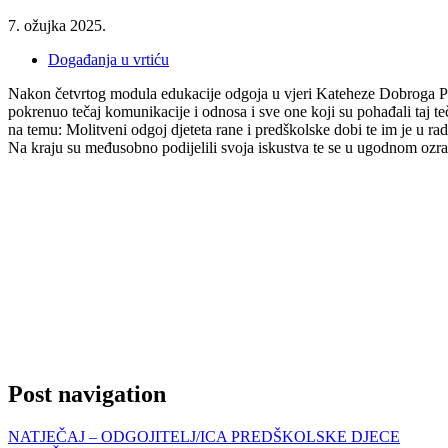
7. ožujka 2025.
Događanja u vrtiću
Nakon četvrtog modula edukacije odgoja u vjeri Kateheze Dobroga Past
pokrenuo tečaj komunikacije i odnosa i sve one koji su pohađali taj te
na temu: Molitveni odgoj djeteta rane i predškolske dobi te im je u radi
Na kraju su međusobno podijelili svoja iskustva te se u ugodnom ozrač
Post navigation
NATJEČAJ – ODGOJITELJ/ICA PREDŠKOLSKE DJECE