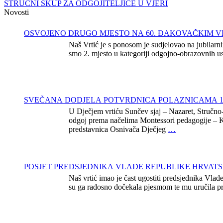
STRUČNI SKUP ZA ODGOJITELJICE U VJERI
Novosti
OSVOJENO DRUGO MJESTO NA 60. ĐAKOVAČKIM 
Naš Vrtić je s ponosom je sudjelovao na jubilar
smo 2. mjesto u kategoriji odgojno-obrazovnih u
SVEČANA DODJELA POTVRDNICA POLAZNICAMA 1
U Dječjem vrtiću Sunčev sjaj – Nazaret, Stručno-
odgoj prema načelima Montessori pedagogije – Ka
predstavnica Osnivača Dječjeg
…
POSJET PREDSJEDNIKA VLADE REPUBLIKE HRVAT
Naš vrtić imao je čast ugostiti predsjednika V
su ga radosno dočekala pjesmom te mu uručila p