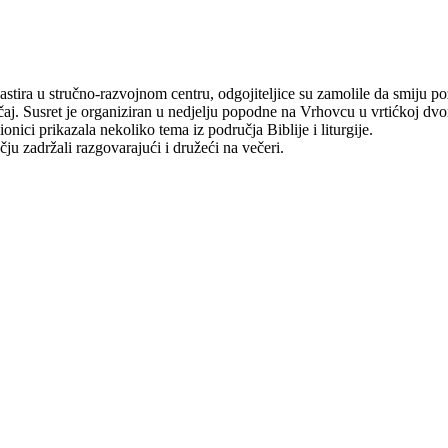
ira u stručno-razvojnom centru, odgojiteljice su zamolile da smiju poz
čaj. Susret je organiziran u nedjelju popodne na Vrhovcu u vrtićkoj dvora
onici prikazala nekoliko tema iz područja Biblije i liturgije.
ju zadržali razgovarajući i družeći na večeri.