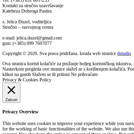
Tel: (+385) 031 801-255
Kontakt za stručno usavršavanje
Kateheza Dobroga Pastira
s. Jelica Đuzel, voditeljica
Stručno – razvojnog centra
e-mail: jelica.duzel@gmail.com
gsm: (+385) 099 7697077
Copyright © 2020. Sva prava pridržana. Izrada web stranice
ilstudio
Ova stranica koristi kolačiće za pružanje boljeg korisničkog iskustva, 
Nastavkom pregleda ove stranice slažeš se s korištenjem kolačića. Po
klikni na gumb
Slažem se
ili pritisni
Ne prihvaćam
Privacy & Cookies Policy
Zatvori
Privacy Overview
This website uses cookies to improve your experience while you naviga
for the working of basic functionalities of the website. We also use t