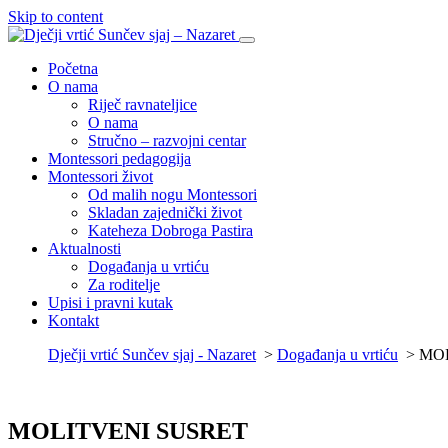
Skip to content
Početna
O nama
Riječ ravnateljice
O nama
Stručno – razvojni centar
Montessori pedagogija
Montessori život
Od malih nogu Montessori
Skladan zajednički život
Kateheza Dobroga Pastira
Aktualnosti
Događanja u vrtiću
Za roditelje
Upisi i pravni kutak
Kontakt
Dječji vrtić Sunčev sjaj - Nazaret
>
Događanja u vrtiću
>
MO
MOLITVENI SUSRET