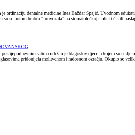
la je ordinaciju dentalne medicine Ines Baždar Spajić. Uvodnom edukat
su se potom hrabro “provozala” na stomatološkoj stolici i čistili nasl
ADOVANSKOG
 poslijepodnevnim satima održan je blagoslov djece u kojem su sudjelova
 glasovima pridonijela molitvenom i radosnom ozračju. Okupio se velik b