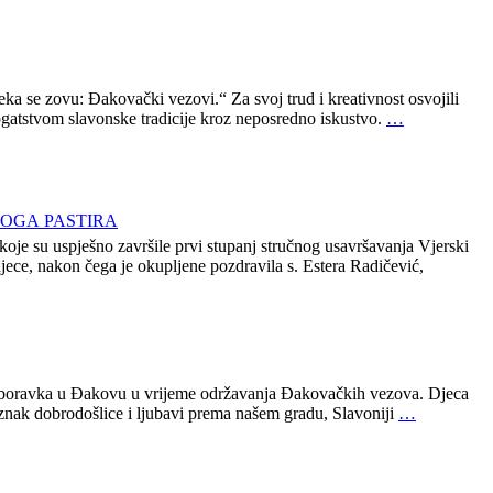
a se zovu: Đakovački vezovi.“ Za svoj trud i kreativnost osvojili
ogatstvom slavonske tradicije kroz neposredno iskustvo.
…
OGA PASTIRA
oje su uspješno završile prvi stupanj stručnog usavršavanja Vjerski
ce, nakon čega je okupljene pozdravila s. Estera Radičević,
va boravka u Đakovu u vrijeme održavanja Đakovačkih vezova. Djeca
nak dobrodošlice i ljubavi prema našem gradu, Slavoniji
…