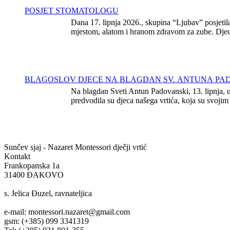
POSJET STOMATOLOGU
Dana 17. lipnja 2026., skupina “Ljubav” posjeti
mjestom, alatom i hranom zdravom za zube. Djeca 
BLAGOSLOV DJECE NA BLAGDAN SV. ANTUNA P
Na blagdan Sveti Antun Padovanski, 13. lipnja, u
predvodila su djeca našega vrtića, koja su svojim
Sunčev sjaj - Nazaret
Montessori dječji vrtić
Kontakt
Frankopanska 1a
31400 ĐAKOVO
s. Jelica Đuzel, ravnateljica
e-mail: montessori.nazaret@gmail.com
gsm: (+385) 099 3341319