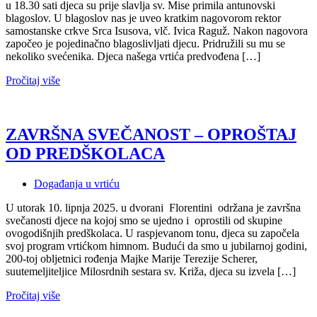
u 18.30 sati djeca su prije slavlja sv. Mise primila antunovski
blagoslov. U blagoslov nas je uveo kratkim nagovorom rektor
samostanske crkve Srca Isusova, vlč. Ivica Raguž. Nakon nagovora
započeo je pojedinačno blagoslivljati djecu. Pridružili su mu se
nekoliko svećenika. Djeca našega vrtića predvođena […]
Pročitaj više
ZAVRŠNA SVEČANOST – OPROŠTAJ
OD PREDŠKOLACA
Događanja u vrtiću
U utorak 10. lipnja 2025. u dvorani Florentini održana je završna
svečanosti djece na kojoj smo se ujedno i oprostili od skupine
ovogodišnjih predškolaca. U raspjevanom tonu, djeca su započela
svoj program vrtićkom himnom. Budući da smo u jubilarnoj godini,
200-toj obljetnici rođenja Majke Marije Terezije Scherer,
suutemeljiteljice Milosrdnih sestara sv. Križa, djeca su izvela […]
Pročitaj više