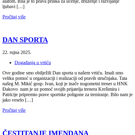
alatom. Bila je to prava prilika za učenje, druženje i razvijanje
ljubavi […]
Pročitaj više
DAN SPORTA
22. rujna 2025.
Događanja u vrtiću
Ove godine smo obilježili Dan sporta u našem vrtiću. Imali smo
veliku pomoć u organizaciji i realizaciji od pravih stručnjaka. Tata
našeg M. Mikić gosp. Ivan, koji je inače nogometni trener u HNK
Đakovo nam je uz pomoć svojih prijatelja trenera Krešimira i
Patricije pripremio prave sportske poligone za treniranje. Bilo nam je
jako veselo […]
Pročitaj više
ČESTITANJE IMENDANA