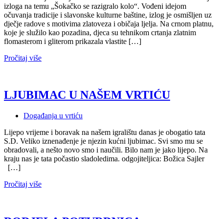
izloga na temu „Šokačko se razigralo kolo“. Vođeni idejom
očuvanja tradicije i slavonske kulturne baštine, izlog je osmišljen uz
dječje radove s motivima zlatoveza i običaja ljelja. Na crnom platnu,
koje je služilo kao pozadina, djeca su tehnikom crtanja zlatnim
flomasterom i gliterom prikazala vlastite […]
Pročitaj više
LJUBIMAC U NAŠEM VRTIĆU
Događanja u vrtiću
Lijepo vrijeme i boravak na našem igralištu danas je obogatio tata
S.D. Veliko iznenađenje je njezin kućni ljubimac. Svi smo mu se
obradovali, a nešto novo smo i naučili. Bilo nam je jako lijepo. Na
kraju nas je tata počastio sladoledima. odgojiteljica: Božica Sajler
[…]
Pročitaj više