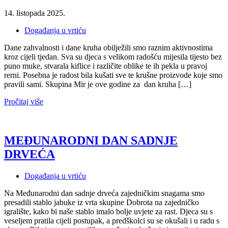
14. listopada 2025.
Događanja u vrtiću
Dane zahvalnosti i dane kruha obilježili smo raznim aktivnostima
kroz cijeli tjedan. Sva su djeca s velikom radošću mijesila tijesto bez
puno muke, stvarala kiflice i različite oblike te ih pekla u pravoj
rerni. Posebna je radost bila kušati sve te krušne proizvode koje smo
pravili sami. Skupina Mir je ove godine za dan kruha […]
Pročitaj više
MEĐUNARODNI DAN SADNJE
DRVEĆA
Događanja u vrtiću
Na Međunarodni dan sadnje drveća zajedničkim snagama smo
presadili stablo jabuke iz vrta skupine Dobrota na zajedničko
igralište, kako bi naše stablo imalo bolje uvjete za rast. Djeca su s
veseljem pratila cijeli postupak, a predškolci su se okušali i u radu s