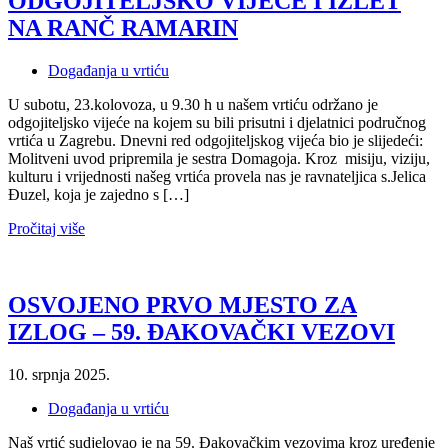
ODGOJITELJSKO VIJEĆE I IZLET
NA RANČ RAMARIN
Događanja u vrtiću
U subotu, 23.kolovoza, u 9.30 h u našem vrtiću održano je
odgojiteljsko vijeće na kojem su bili prisutni i djelatnici područnog
vrtića u Zagrebu. Dnevni red odgojiteljskog vijeća bio je slijedeći:
Molitveni uvod pripremila je sestra Domagoja. Kroz misiju, viziju,
kulturu i vrijednosti našeg vrtića provela nas je ravnateljica s.Jelica
Đuzel, koja je zajedno s […]
Pročitaj više
OSVOJENO PRVO MJESTO ZA
IZLOG – 59. ĐAKOVAČKI VEZOVI
10. srpnja 2025.
Događanja u vrtiću
Naš vrtić sudjelovao je na 59. Đakovačkim vezovima kroz uređenje