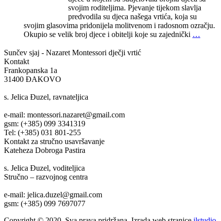
svojim roditeljima. Pjevanje tijekom slavlja
predvodila su djeca našega vrtića, koja su
svojim glasovima pridonijela molitvenom i radosnom ozračju.
Okupio se velik broj djece i obitelji koje su zajednički
…
Sunčev sjaj - Nazaret
Montessori dječji vrtić
Kontakt
Frankopanska 1a
31400 ĐAKOVO
s. Jelica Đuzel, ravnateljica
e-mail: montessori.nazaret@gmail.com
gsm: (+385) 099 3341319
Tel: (+385) 031 801-255
Kontakt za stručno usavršavanje
Kateheza Dobroga Pastira
s. Jelica Đuzel, voditeljica
Stručno – razvojnog centra
e-mail: jelica.duzel@gmail.com
gsm: (+385) 099 7697077
Copyright © 2020. Sva prava pridržana. Izrada web stranice
ilstudio