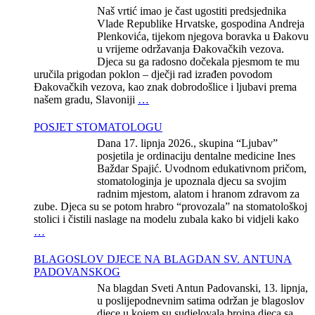
Naš vrtić imao je čast ugostiti predsjednika
Vlade Republike Hrvatske, gospodina Andreja
Plenkovića, tijekom njegova boravka u Đakovu
u vrijeme održavanja Đakovačkih vezova.
Djeca su ga radosno dočekala pjesmom te mu
uručila prigodan poklon – dječji rad izrađen povodom
Đakovačkih vezova, kao znak dobrodošlice i ljubavi prema
našem gradu, Slavoniji
…
POSJET STOMATOLOGU
Dana 17. lipnja 2026., skupina “Ljubav”
posjetila je ordinaciju dentalne medicine Ines
Baždar Spajić. Uvodnom edukativnom pričom,
stomatologinja je upoznala djecu sa svojim
radnim mjestom, alatom i hranom zdravom za
zube. Djeca su se potom hrabro “provozala” na stomatološkoj
stolici i čistili naslage na modelu zubala kako bi vidjeli kako
…
BLAGOSLOV DJECE NA BLAGDAN SV. ANTUNA
PADOVANSKOG
Na blagdan Sveti Antun Padovanski, 13. lipnja,
u poslijepodnevnim satima održan je blagoslov
djece u kojem su sudjelovala brojna djeca sa