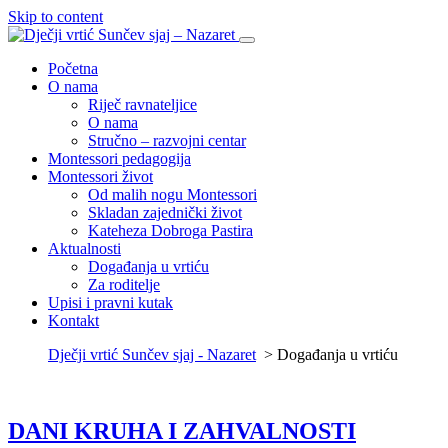
Skip to content
Početna
O nama
Riječ ravnateljice
O nama
Stručno – razvojni centar
Montessori pedagogija
Montessori život
Od malih nogu Montessori
Skladan zajednički život
Kateheza Dobroga Pastira
Aktualnosti
Događanja u vrtiću
Za roditelje
Upisi i pravni kutak
Kontakt
Dječji vrtić Sunčev sjaj - Nazaret
>
Događanja u vrtiću
DANI KRUHA I ZAHVALNOSTI