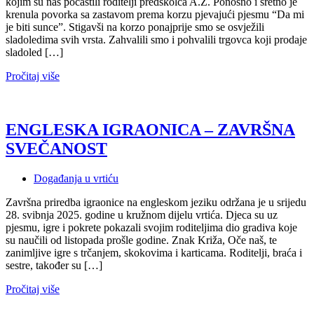
kojim su nas počastili roditelji predškolca A.Ž. Ponosno i sretno je
krenula povorka sa zastavom prema korzu pjevajući pjesmu “Da mi
je biti sunce”. Stigavši na korzo ponajprije smo se osvježili
sladoledima svih vrsta. Zahvalili smo i pohvalili trgovca koji prodaje
sladoled […]
Pročitaj više
ENGLESKA IGRAONICA – ZAVRŠNA
SVEČANOST
Događanja u vrtiću
Završna priredba igraonice na engleskom jeziku održana je u srijedu
28. svibnja 2025. godine u kružnom dijelu vrtića. Djeca su uz
pjesmu, igre i pokrete pokazali svojim roditeljima dio gradiva koje
su naučili od listopada prošle godine. Znak Križa, Oče naš, te
zanimljive igre s trčanjem, skokovima i karticama. Roditelji, braća i
sestre, također su […]
Pročitaj više