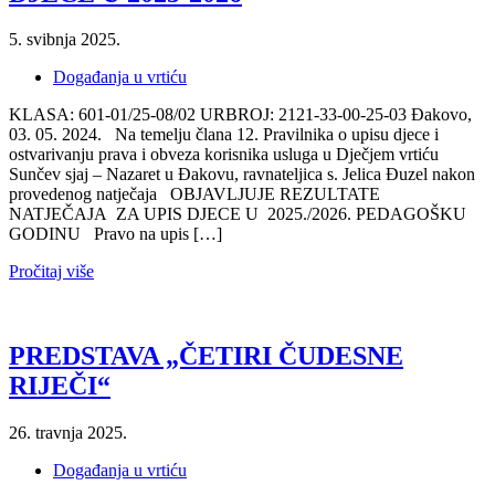
5. svibnja 2025.
Događanja u vrtiću
KLASA: 601-01/25-08/02 URBROJ: 2121-33-00-25-03 Đakovo,
03. 05. 2024. Na temelju člana 12. Pravilnika o upisu djece i
ostvarivanju prava i obveza korisnika usluga u Dječjem vrtiću
Sunčev sjaj – Nazaret u Đakovu, ravnateljica s. Jelica Đuzel nakon
provedenog natječaja OBJAVLJUJE REZULTATE
NATJEČAJA ZA UPIS DJECE U 2025./2026. PEDAGOŠKU
GODINU Pravo na upis […]
Pročitaj više
PREDSTAVA „ČETIRI ČUDESNE
RIJEČI“
26. travnja 2025.
Događanja u vrtiću