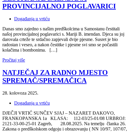
PROVINCIJALNOJ POGLAVARICI
Događanja u vrtiću
Danas smo zajedno s našim predškolcima u Samostanu čestitali
našoj provincijalnoj poglavarici s. Mariji B. imendan. Djeca su joj
darovala crteže te srdačno zapjevali dvije pjesme. Susret je bio
radostan i veseo, a nakon čestitke i pjesme svi smo se počastili
kolačima i bombonima. […]
Pročitaj više
NATJEČAJ ZA RADNO MJESTO
SPREMAČ/SPREMAČICA
28. kolovoza 2025.
Događanja u vrtiću
DJEČJI VRTIĆ SUNČEV SJAJ – NAZARET ĐAKOVO,
FRANKOPANSKA 1a KLASA: 112-03/25-01/08 URBROJ:
2121-33-00-25-01 Zagreb, 28.08.2025. Na temelju članka 26.
Zakona o predškolskom odgoju i obrazovanju ( NN 10/97, 107/07,