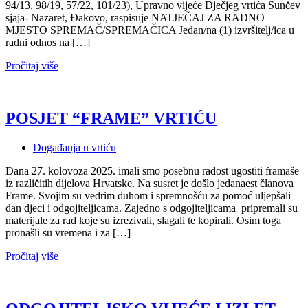
94/13, 98/19, 57/22, 101/23), Upravno vijeće Dječjeg vrtića Sunčev
sjaja- Nazaret, Đakovo, raspisuje NATJEČAJ ZA RADNO
MJESTO SPREMAČ/SPREMAČICA Jedan/na (1) izvršitelj/ica u
radni odnos na […]
Pročitaj više
POSJET “FRAME” VRTIĆU
Događanja u vrtiću
Dana 27. kolovoza 2025. imali smo posebnu radost ugostiti framaše
iz različitih dijelova Hrvatske. Na susret je došlo jedanaest članova
Frame. Svojim su vedrim duhom i spremnošću za pomoć uljepšali
dan djeci i odgojiteljicama. Zajedno s odgojiteljicama pripremali su
materijale za rad koje su izrezivali, slagali te kopirali. Osim toga
pronašli su vremena i za […]
Pročitaj više