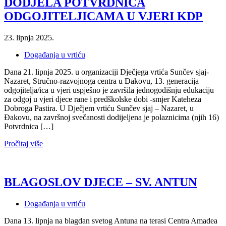
DODJELA POTVRDNICA
ODGOJITELJICAMA U VJERI KDP
23. lipnja 2025.
Događanja u vrtiću
Dana 21. lipnja 2025. u organizaciji Dječjega vrtića Sunčev sjaj-
Nazaret, Stručno-razvojnoga centra u Đakovu, 13. generacija
odgojitelja/ica u vjeri uspješno je završila jednogodišnju edukaciju
za odgoj u vjeri djece rane i predškolske dobi -smjer Kateheza
Dobroga Pastira. U Dječjem vrtiću Sunčev sjaj – Nazaret, u
Đakovu, na završnoj svečanosti dodijeljena je polaznicima (njih 16)
Potvrdnica […]
Pročitaj više
BLAGOSLOV DJECE – SV. ANTUN
Događanja u vrtiću
Dana 13. lipnja na blagdan svetog Antuna na terasi Centra Amadea