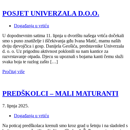
POSJET UNIVERZALA D.O.O.
Događanja u vrtiću
U dopodnevnim satima 11. lipnja u dvorištu našega vrtića dočekali
smo s puno znatiželje i iščekivanja gđu Ivana Matić, mamu naših
dviju djevojčica i gosp. Danijela Geošića, predstavnike Univerzala
d. o. o. Uz prigodnu aktivnost poklonili su nam kantice za
razvrstavanje otpada. Djecu su upoznali s bojama kanti čemu služi
svaka boja te razlog zašto […]
Pročitaj više
PREDŠKOLCI – MALI MATURANTI
7. lipnja 2025.
Događanja u vrtiću
Na poticaj predškolaca krenuli smo kroz grad u šetnju i na sladoled s