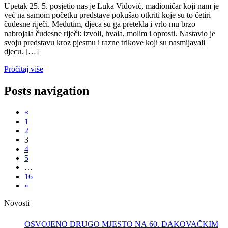
Upetak 25. 5. posjetio nas je Luka Vidović, mađioničar koji nam je
već na samom početku predstave pokušao otkriti koje su to četiri
čudesne riječi. Međutim, djeca su ga pretekla i vrlo mu brzo
nabrojala čudesne riječi: izvoli, hvala, molim i oprosti. Nastavio je
svoju predstavu kroz pjesmu i razne trikove koji su nasmijavali
djecu. […]
Pročitaj više
Posts navigation
«
1
2
3
4
5
…
16
»
Novosti
OSVOJENO DRUGO MJESTO NA 60. ĐAKOVAČKIM