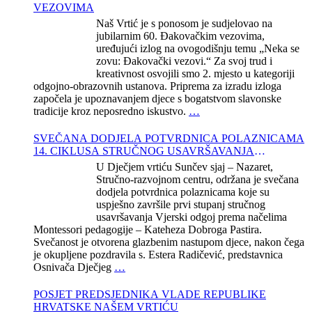
VEZOVIMA
Naš Vrtić je s ponosom je sudjelovao na
jubilarnim 60. Đakovačkim vezovima,
uređujući izlog na ovogodišnju temu „Neka se
zovu: Đakovački vezovi.“ Za svoj trud i
kreativnost osvojili smo 2. mjesto u kategoriji
odgojno-obrazovnih ustanova. Priprema za izradu izloga
započela je upoznavanjem djece s bogatstvom slavonske
tradicije kroz neposredno iskustvo.
…
SVEČANA DODJELA POTVRDNICA POLAZNICAMA
14. CIKLUSA STRUČNOG USAVRŠAVANJA
KATEHEZE DOBROGA PASTIRA
U Dječjem vrtiću Sunčev sjaj – Nazaret,
Stručno-razvojnom centru, održana je svečana
dodjela potvrdnica polaznicama koje su
uspješno završile prvi stupanj stručnog
usavršavanja Vjerski odgoj prema načelima
Montessori pedagogije – Kateheza Dobroga Pastira.
Svečanost je otvorena glazbenim nastupom djece, nakon čega
je okupljene pozdravila s. Estera Radičević, predstavnica
Osnivača Dječjeg
…
POSJET PREDSJEDNIKA VLADE REPUBLIKE
HRVATSKE NAŠEM VRTIĆU