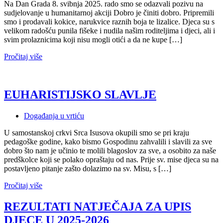
Na Dan Grada 8. svibnja 2025. rado smo se odazvali pozivu na
sudjelovanje u humanitarnoj akciji Dobro je činiti dobro. Pripremili
smo i prodavali kokice, narukvice raznih boja te lizalice. Djeca su s
velikom radošću punila fišeke i nudila našim roditeljima i djeci, ali i
svim prolaznicima koji nisu mogli otići a da ne kupe […]
Pročitaj više
EUHARISTIJSKO SLAVLJE
Događanja u vrtiću
U samostanskoj crkvi Srca Isusova okupili smo se pri kraju
pedagoške godine, kako bismo Gospodinu zahvalili i slavili za sve
dobro što nam je učinio te molili blagoslov za sve, a osobito za naše
predškolce koji se polako opraštaju od nas. Prije sv. mise djeca su na
postavljeno pitanje zašto dolazimo na sv. Misu, s […]
Pročitaj više
REZULTATI NATJEČAJA ZA UPIS
DJECE U 2025-2026