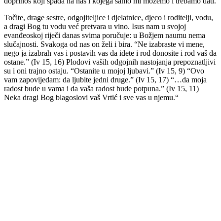
doprinos koji spada na nas i kojega samo mi možemo i trebamo dati.
Točite, drage sestre, odgojiteljice i djelatnice, djeco i roditelji, vodu,
a dragi Bog tu vodu već pretvara u vino. Isus nam u svojoj
evanđeoskoj riječi danas svima poručuje: u Božjem naumu nema
slučajnosti. Svakoga od nas on želi i bira. “Ne izabraste vi mene,
nego ja izabrah vas i postavih vas da idete i rod donosite i rod vaš da
ostane.” (Iv 15, 16) Plodovi vaših odgojnih nastojanja prepoznatljivi
su i oni trajno ostaju. “Ostanite u mojoj ljubavi.” (Iv 15, 9) “Ovo
vam zapovijedam: da ljubite jedni druge.” (Iv 15, 17) “…da moja
radost bude u vama i da vaša radost bude potpuna.” (Iv 15, 11)
Neka dragi Bog blagoslovi vaš Vrtić i sve vas u njemu.“