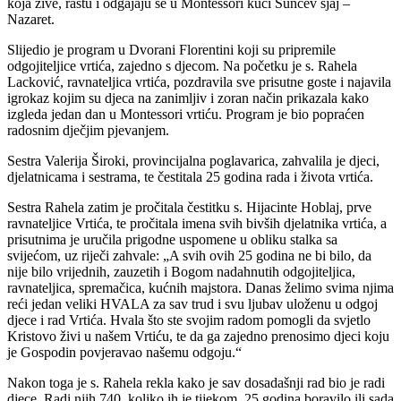
koja žive, rastu i odgajaju se u Montessori kući Sunčev sjaj –
Nazaret.
Slijedio je program u Dvorani Florentini koji su pripremile
odgojiteljice vrtića, zajedno s djecom. Na početku je s. Rahela
Lacković, ravnateljica vrtića, pozdravila sve prisutne goste i najavila
igrokaz kojim su djeca na zanimljiv i zoran način prikazala kako
izgleda jedan dan u Montessori vrtiću. Program je bio popraćen
radosnim dječjim pjevanjem.
Sestra Valerija Široki, provincijalna poglavarica, zahvalila je djeci,
djelatnicama i sestrama, te čestitala 25 godina rada i života vrtića.
Sestra Rahela zatim je pročitala čestitku s. Hijacinte Hoblaj, prve
ravnateljice Vrtića, te pročitala imena svih bivših djelatnika vrtića, a
prisutnima je uručila prigodne uspomene u obliku stalka sa
svijećom, uz riječi zahvale: „A svih ovih 25 godina ne bi bilo, da
nije bilo vrijednih, zauzetih i Bogom nadahnutih odgojiteljica,
ravnateljica, spremačica, kućnih majstora. Danas želimo svima njima
reći jedan veliki HVALA za sav trud i svu ljubav uloženu u odgoj
djece i rad Vrtića. Hvala što ste svojim radom pomogli da svjetlo
Kristovo živi u našem Vrtiću, te da ga zajedno prenosimo djeci koju
je Gospodin povjeravao našemu odgoju.“
Nakon toga je s. Rahela rekla kako je sav dosadašnji rad bio je radi
djece. Radi njih 740, koliko ih je tijekom 25 godina boravilo ili sada