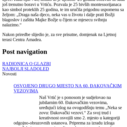
još trenutno boravi u Vrtiću. Pozvala je 25 bivših montessorijanaca
kao simbol proteklih 25 godina, te im uručila prigodnu uspomenu sa
željom: „Draga naša djeco, neka vas u životu i dalje prati Božji
blagoslov i zaštita Majke Božje u čijem se mjesecu svibnju
nalazimo.“
Nakon priredbe slijedio je, za sve prisutne, domjenak na Ljetnoj
terasi Centra Amadea.
Post navigation
RADIONICA O GLAZBI
NAJBOLJI SLADOLED
Novosti
OSVOJENO DRUGO MJESTO NA 60. ĐAKOVAČKIM
VEZOVIMA
Naš Vrtić je s ponosom je sudjelovao na
jubilarnim 60. Đakovačkim vezovima,
uređujući izlog na ovogodišnju temu „Neka se
zovu: Đakovački vezovi.“ Za svoj trud i
kreativnost osvojili smo 2. mjesto u kategoriji
odgojno-obrazovnih ustanova. Priprema za izradu izloga