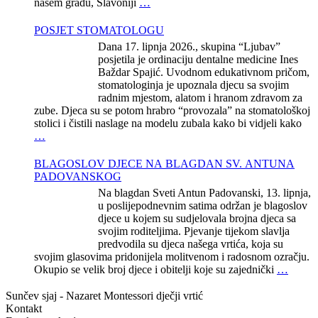
našem gradu, Slavoniji
…
POSJET STOMATOLOGU
Dana 17. lipnja 2026., skupina “Ljubav”
posjetila je ordinaciju dentalne medicine Ines
Baždar Spajić. Uvodnom edukativnom pričom,
stomatologinja je upoznala djecu sa svojim
radnim mjestom, alatom i hranom zdravom za
zube. Djeca su se potom hrabro “provozala” na stomatološkoj
stolici i čistili naslage na modelu zubala kako bi vidjeli kako
…
BLAGOSLOV DJECE NA BLAGDAN SV. ANTUNA
PADOVANSKOG
Na blagdan Sveti Antun Padovanski, 13. lipnja,
u poslijepodnevnim satima održan je blagoslov
djece u kojem su sudjelovala brojna djeca sa
svojim roditeljima. Pjevanje tijekom slavlja
predvodila su djeca našega vrtića, koja su
svojim glasovima pridonijela molitvenom i radosnom ozračju.
Okupio se velik broj djece i obitelji koje su zajednički
…
Sunčev sjaj - Nazaret
Montessori dječji vrtić
Kontakt