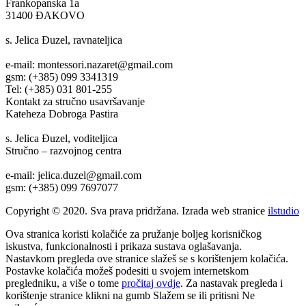
Frankopanska 1a
31400 ĐAKOVO
s. Jelica Đuzel, ravnateljica
e-mail: montessori.nazaret@gmail.com
gsm: (+385) 099 3341319
Tel: (+385) 031 801-255
Kontakt za stručno usavršavanje
Kateheza Dobroga Pastira
s. Jelica Đuzel, voditeljica
Stručno – razvojnog centra
e-mail: jelica.duzel@gmail.com
gsm: (+385) 099 7697077
Copyright © 2020. Sva prava pridržana. Izrada web stranice
ilstudio
Ova stranica koristi kolačiće za pružanje boljeg korisničkog
iskustva, funkcionalnosti i prikaza sustava oglašavanja.
Nastavkom pregleda ove stranice slažeš se s korištenjem kolačića.
Postavke kolačića možeš podesiti u svojem internetskom
pregledniku, a više o tome
pročitaj ovdje
. Za nastavak pregleda i
korištenje stranice klikni na gumb
Slažem se
ili pritisni
Ne