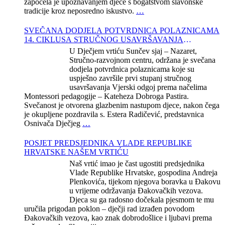
započela je upoznavanjem djece s bogatstvom slavonske
tradicije kroz neposredno iskustvo.
…
SVEČANA DODJELA POTVRDNICA POLAZNICAMA
14. CIKLUSA STRUČNOG USAVRŠAVANJA
KATEHEZE DOBROGA PASTIRA
U Dječjem vrtiću Sunčev sjaj – Nazaret,
Stručno-razvojnom centru, održana je svečana
dodjela potvrdnica polaznicama koje su
uspješno završile prvi stupanj stručnog
usavršavanja Vjerski odgoj prema načelima
Montessori pedagogije – Kateheza Dobroga Pastira.
Svečanost je otvorena glazbenim nastupom djece, nakon čega
je okupljene pozdravila s. Estera Radičević, predstavnica
Osnivača Dječjeg
…
POSJET PREDSJEDNIKA VLADE REPUBLIKE
HRVATSKE NAŠEM VRTIĆU
Naš vrtić imao je čast ugostiti predsjednika
Vlade Republike Hrvatske, gospodina Andreja
Plenkovića, tijekom njegova boravka u Đakovu
u vrijeme održavanja Đakovačkih vezova.
Djeca su ga radosno dočekala pjesmom te mu
uručila prigodan poklon – dječji rad izrađen povodom
Đakovačkih vezova, kao znak dobrodošlice i ljubavi prema