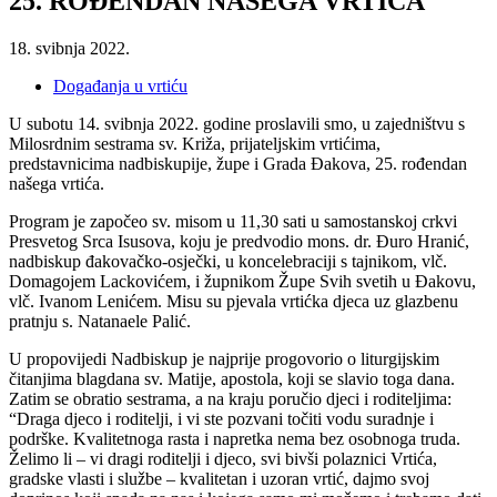
25. ROĐENDAN NAŠEGA VRTIĆA
18. svibnja 2022.
Događanja u vrtiću
U subotu 14. svibnja 2022. godine proslavili smo, u zajedništvu s
Milosrdnim sestrama sv. Križa, prijateljskim vrtićima,
predstavnicima nadbiskupije, župe i Grada Đakova, 25. rođendan
našega vrtića.
Program je započeo sv. misom u 11,30 sati u samostanskoj crkvi
Presvetog Srca Isusova, koju je predvodio mons. dr. Đuro Hranić,
nadbiskup đakovačko-osječki, u koncelebraciji s tajnikom, vlč.
Domagojem Lackovićem, i župnikom Župe Svih svetih u Đakovu,
vlč. Ivanom Lenićem. Misu su pjevala vrtićka djeca uz glazbenu
pratnju s. Natanaele Palić.
U propovijedi Nadbiskup je najprije progovorio o liturgijskim
čitanjima blagdana sv. Matije, apostola, koji se slavio toga dana.
Zatim se obratio sestrama, a na kraju poručio djeci i roditeljima:
“Draga djeco i roditelji, i vi ste pozvani točiti vodu suradnje i
podrške. Kvalitetnoga rasta i napretka nema bez osobnoga truda.
Želimo li – vi dragi roditelji i djeco, svi bivši polaznici Vrtića,
gradske vlasti i službe – kvalitetan i uzoran vrtić, dajmo svoj