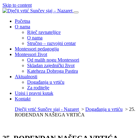
Skip to content
Početna
O nama
Riječ ravnateljice
O nama
Stručno – razvojni centar
Montessori pedagogija
Montessori život
Od malih nogu Montessori
Skladan zajednički život
Kateheza Dobroga Pastira
Aktualnosti
Događanja u vrtiću
Za roditelje
Upisi i pravni kutak
Kontakt
Dječji vrtić Sunčev sjaj - Nazaret
>
Događanja u vrtiću
>
25.
ROĐENDAN NAŠEGA VRTIĆA