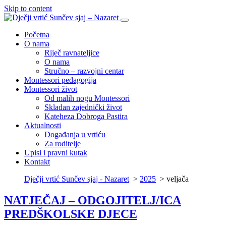
Skip to content
Početna
O nama
Riječ ravnateljice
O nama
Stručno – razvojni centar
Montessori pedagogija
Montessori život
Od malih nogu Montessori
Skladan zajednički život
Kateheza Dobroga Pastira
Aktualnosti
Događanja u vrtiću
Za roditelje
Upisi i pravni kutak
Kontakt
Dječji vrtić Sunčev sjaj - Nazaret
>
2025
>
veljača
NATJEČAJ – ODGOJITELJ/ICA
PREDŠKOLSKE DJECE