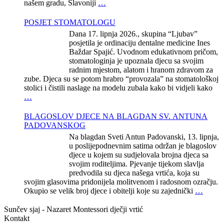
našem gradu, Slavoniji
…
POSJET STOMATOLOGU
Dana 17. lipnja 2026., skupina “Ljubav”
posjetila je ordinaciju dentalne medicine Ines
Baždar Spajić. Uvodnom edukativnom pričom,
stomatologinja je upoznala djecu sa svojim
radnim mjestom, alatom i hranom zdravom za
zube. Djeca su se potom hrabro “provozala” na stomatološkoj
stolici i čistili naslage na modelu zubala kako bi vidjeli kako
…
BLAGOSLOV DJECE NA BLAGDAN SV. ANTUNA
PADOVANSKOG
Na blagdan Sveti Antun Padovanski, 13. lipnja,
u poslijepodnevnim satima održan je blagoslov
djece u kojem su sudjelovala brojna djeca sa
svojim roditeljima. Pjevanje tijekom slavlja
predvodila su djeca našega vrtića, koja su
svojim glasovima pridonijela molitvenom i radosnom ozračju.
Okupio se velik broj djece i obitelji koje su zajednički
…
Sunčev sjaj - Nazaret
Montessori dječji vrtić
Kontakt