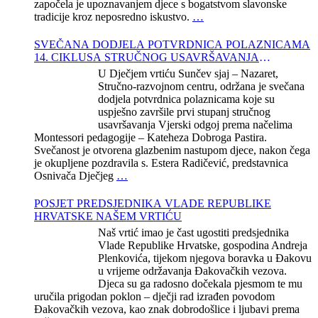
započela je upoznavanjem djece s bogatstvom slavonske
tradicije kroz neposredno iskustvo.
…
SVEČANA DODJELA POTVRDNICA POLAZNICAMA
14. CIKLUSA STRUČNOG USAVRŠAVANJA
KATEHEZE DOBROGA PASTIRA
U Dječjem vrtiću Sunčev sjaj – Nazaret,
Stručno-razvojnom centru, održana je svečana
dodjela potvrdnica polaznicama koje su
uspješno završile prvi stupanj stručnog
usavršavanja Vjerski odgoj prema načelima
Montessori pedagogije – Kateheza Dobroga Pastira.
Svečanost je otvorena glazbenim nastupom djece, nakon čega
je okupljene pozdravila s. Estera Radičević, predstavnica
Osnivača Dječjeg
…
POSJET PREDSJEDNIKA VLADE REPUBLIKE
HRVATSKE NAŠEM VRTIĆU
Naš vrtić imao je čast ugostiti predsjednika
Vlade Republike Hrvatske, gospodina Andreja
Plenkovića, tijekom njegova boravka u Đakovu
u vrijeme održavanja Đakovačkih vezova.
Djeca su ga radosno dočekala pjesmom te mu
uručila prigodan poklon – dječji rad izrađen povodom
Đakovačkih vezova, kao znak dobrodošlice i ljubavi prema