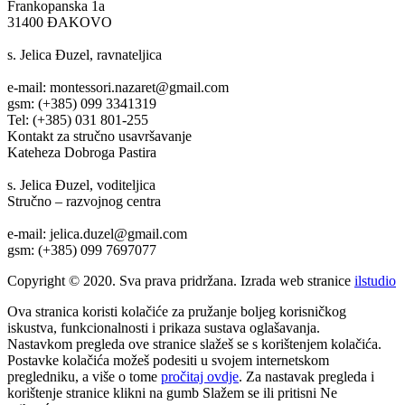
Frankopanska 1a
31400 ĐAKOVO
s. Jelica Đuzel, ravnateljica
e-mail: montessori.nazaret@gmail.com
gsm: (+385) 099 3341319
Tel: (+385) 031 801-255
Kontakt za stručno usavršavanje
Kateheza Dobroga Pastira
s. Jelica Đuzel, voditeljica
Stručno – razvojnog centra
e-mail: jelica.duzel@gmail.com
gsm: (+385) 099 7697077
Copyright © 2020. Sva prava pridržana. Izrada web stranice
ilstudio
Ova stranica koristi kolačiće za pružanje boljeg korisničkog
iskustva, funkcionalnosti i prikaza sustava oglašavanja.
Nastavkom pregleda ove stranice slažeš se s korištenjem kolačića.
Postavke kolačića možeš podesiti u svojem internetskom
pregledniku, a više o tome
pročitaj ovdje
. Za nastavak pregleda i
korištenje stranice klikni na gumb
Slažem se
ili pritisni
Ne