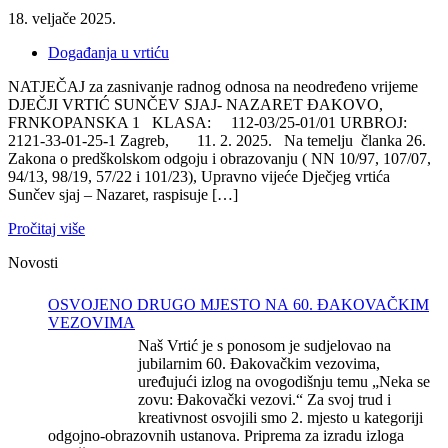
18. veljače 2025.
Događanja u vrtiću
NATJEČAJ za zasnivanje radnog odnosa na neodređeno vrijeme
DJEČJI VRTIĆ SUNČEV SJAJ- NAZARET ĐAKOVO,
FRNKOPANSKA 1 KLASA: 112-03/25-01/01 URBROJ:
2121-33-01-25-1 Zagreb, 11. 2. 2025. Na temelju članka 26.
Zakona o predškolskom odgoju i obrazovanju ( NN 10/97, 107/07,
94/13, 98/19, 57/22 i 101/23), Upravno vijeće Dječjeg vrtića
Sunčev sjaj – Nazaret, raspisuje […]
Pročitaj više
Novosti
OSVOJENO DRUGO MJESTO NA 60. ĐAKOVAČKIM
VEZOVIMA
Naš Vrtić je s ponosom je sudjelovao na
jubilarnim 60. Đakovačkim vezovima,
uređujući izlog na ovogodišnju temu „Neka se
zovu: Đakovački vezovi.“ Za svoj trud i
kreativnost osvojili smo 2. mjesto u kategoriji
odgojno-obrazovnih ustanova. Priprema za izradu izloga